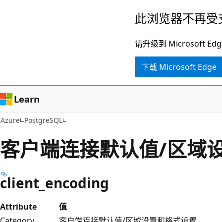
跳
此浏览器不再受
至
主
请升级到 Microsof
要
下载 Microsoft Edge
内
容
Learn
Azure
PostgreSQL
客户端连接默认值/区域
client_encoding
Attribute
值
Category
客户端连接默认值/区域设置和格式设置