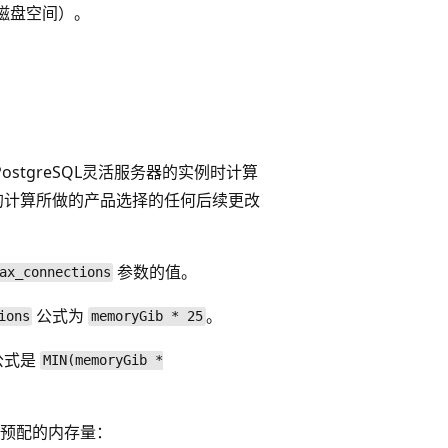
或磁盘空间）。
r PostgreSQL灵活服务器的实例时计算
的计算所做的产品选择的任何后续更改
参数的值。
ax_connections
公式为
。
ions
memoryGib * 25
公式是
MIN(memoryGib *
预配的内存量：