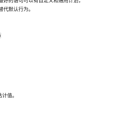
准备好的语句可以有自定义和通用计划，
替代默认行为。
n
估计值。