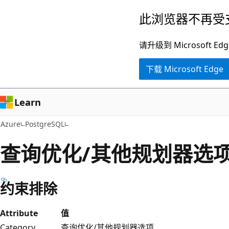
跳
此浏览器不再受
至
主
请升级到 Microsof
要
下载 Microsoft Edge
内
容
Learn
Azure
PostgreSQL
查询优化/其他规划器选
约束排除
Attribute
值
Category
查询优化/其他规划器选项