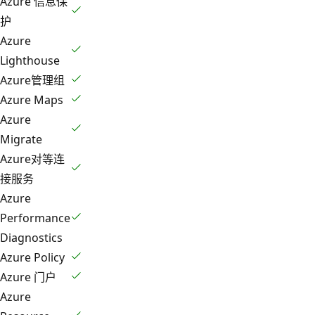
Azure 信息保
护
Azure
Lighthouse
Azure管理组
Azure Maps
Azure
Migrate
Azure对等连
接服务
Azure
Performance
Diagnostics
Azure Policy
Azure 门户
Azure