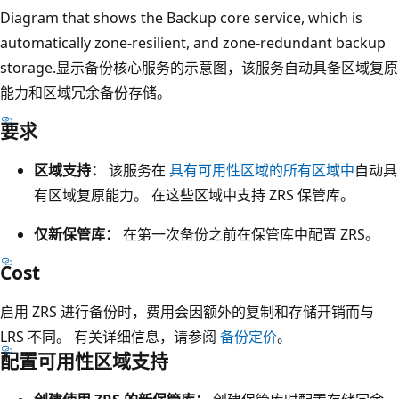
Diagram that shows the Backup core service, which is
automatically zone-resilient, and zone-redundant backup
storage.显示备份核心服务的示意图，该服务自动具备区域复原
能力和区域冗余备份存储。
要求
此
图
区域支持：
该服务在
具有可用性区域的所有区域中
自动具
显
有区域复原能力。 在这些区域中支持 ZRS 保管库。
示
了
仅新保管库：
在第一次备份之前在保管库中配置 ZRS。
跨
Cost
三
个
启用 ZRS 进行备份时，费用会因额外的复制和存储开销而与
可
LRS 不同。 有关详细信息，请参阅
备份定价
。
用
配置可用性区域支持
性