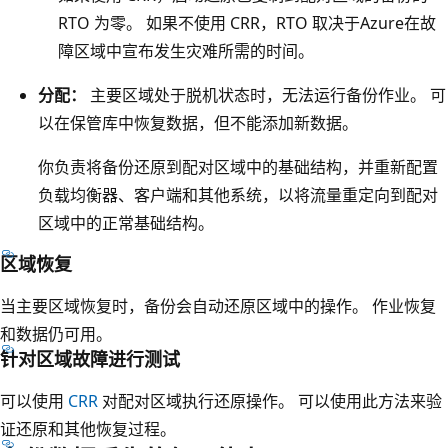
包
RTO 为零。 如果不使用 CRR，RTO 取决于Azure在故
含
障区域中宣布发生灾难所需的时间。
这
分配：
主要区域处于脱机状态时，无法运行备份作业。 可
两
以在保管库中恢复数据，但不能添加新数据。
个
区
你负责将备份还原到配对区域中的基础结构，并重新配置
域
负载均衡器、客户端和其他系统，以将流量重定向到配对
中
区域中的正常基础结构。
的
区域恢复
L
R
当主要区域恢复时，备份会自动还原区域中的操作。 作业恢复
S
和数据仍可用。
框
针对区域故障进行测试
。
可以使用
CRR
对配对区域执行还原操作。 可以使用此方法来验
标
证还原和其他恢复过程。
记