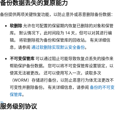
备份数据丢失的复原能力
为
异
备份提供两项关键恢复功能，以防止意外或恶意删除备份数据：
地
软删除
允许在可配置的保留期内恢复已删除的对象和保管
复
库。 默认情况下，此时间段为 14 天，但可以对其进行编
制
辑。 将软删除视为备份和保管库的回收站。 有关详细信
的
息，请参阅
通过软删除实现默认安全备份
。
箭
头
不可变保管库
可以通过阻止可能导致恢复点丢失的操作来
从
帮助保护备份数据。 您可以将不可变保管库设置锁定，以
主
使其无法被更改。 还可以使用写入一次，读取多次
要
（WORM）存储进行备份，以防止恶意行为体无法更改不
区
可变性并删除备份。 有关详细信息，请参阅
备份的不可变
域
保管库
。
中
服务级别协议
的
存