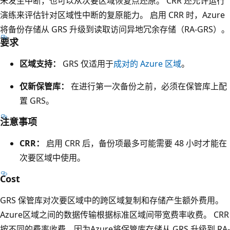
未发生中断，也可以从次要区域恢复点还原。 CRR 还允许运行
所
区
演练来评估针对区域性中断的复原能力。 启用 CRR 时，Azure
有
域
将备份存储从 GRS 升级到读取访问异地冗余存储（RA-GRS）。
三
和
要求
个
次
可
区域支持：
GRS 仅适用于
成对的 Azure 区域
。
要
用
区
仅新保管库：
在进行第一次备份之前，必须在保管库上配
区
域
置 GRS。
。
。
此
注意事项
每
框
个
CRR：
启用 CRR 后，备份项最多可能需要 48 小时才能在
包
框
次要区域中使用。
含
都
两
Cost
包
个
含
GRS 保管库对次要区域中的跨区域复制和存储产生额外费用。
表
一
Azure区域之间的数据传输根据标准区域间带宽费率收费。 CRR
示
个
按不同的费率收费，因为Azure将保管库存储从 GRS 升级到 RA-