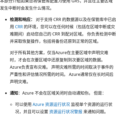
本部分介绍如果您将保管库配置为使用 GRS，并且在主要区域
储
发生中断时会发生什么情况。
帐
户
检测和响应：
对于支持 CRR 的数据源以及在保管库中已启
和
用
CRR
的环境，您可以在任何时候（包括在区域中断或灾
标
难期间）启动您自己的 CRR 到配对区域。 你负责检测中断
记
并采取恢复操作，包括将备份还原到正常的区域。
为
对于所有其他方案，仅当Azure在主要区域中声明灾难
副
时，才会在次要区域中还原复制到次要区域的数据。
本
Azure负责宣布灾难。 声明灾难所需的时间取决于事件的
1
严重性和评估情况所需的时间。 Azure通常仅在长时间后
、
声明灾难。
副
本
通知
：Azure 不会在区域关闭时自动通知你。 但是：
2
可以使用
Azure 资源运行状况
监视单个资源的运行状
和
况，并且可以设置
资源运行状况警报
来通知问题。
副