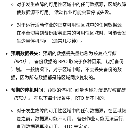
的
对于发生故障的可用性区域中的任何数据源，区域故障
框
使数据源不可用。 活动作业可能会暂停或失败。
跨
对于运行活动作业的正常可用性区域中的任何数据源，
越
在平台切换到备份服务正常的可用性区域时，可能会发
所
生少量停机时间（通常几秒钟）。
有
三
预期数据丢失：
预期的数据丢失量也称为
恢复点目标
个
（RPO）。
备份数据的 RPO 取决于多种因素，包括备份
区
计划。 一般情况下，对于区域中断，不会丢失备份的数
域
据，因为所有数据都是跨区域同步复制的。
。
在
预期的停机时间：
预期的停机时间量也称为
恢复时间目标
此
（RTO）。
在以下每个场景中，RTO 是不同的：
框
对于发生故障的可用性区域中的任何数据源，在区域恢
下
复之前，数据源可能不可用。 备份作业可能无法运行，
方
直到数据源再次可用。 RTO 未定义。