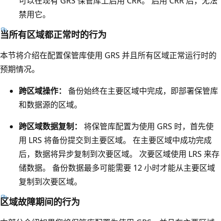
可以在现有 GRS 保管库上启用 CRR。 启用 CRR 后，无法
标
内
禁用它。
。
的
当所有区域都正常时的行为
一
个
本节将介绍在配置保管库使用 GRS 并且所有区域正常运行时的
箱
预期情况。
子
跨区域操作：
备份始终在主要区域中完成，即部署保管库
代
和数据源的区域。
表
L
跨区域数据复制：
将保管库配置为使用 GRS 时，首先使
R
用 LRS 将备份提交到主要区域。 在主要区域中成功完成
S
后，数据将异步复制到次要区域。 次要区域使用 LRS 来存
。
储数据。 备份数据最多可能需要 12 小时才能从主要区域
它
复制到次要区域。
包
区域故障期间的行为
括
存