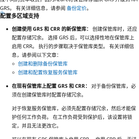
备
代
GRS。 有关详细信息，请参阅
备份定价
。
份
表
配置多区域支持
保
数
管
创建使用 GRS 和 CRR 的新保管库：
创建保管库时，还应
据
库
配置存储冗余。 选择 GRS 后，可以选择性地在保管库上
中
和
启用 CRR。 执行的步骤取决于保管库类型。 有关详细信
心
恢
息，请参阅以下文章：
的
复
创建和删除备份保管库
较
服
创建和配置恢复服务保管库
小
务
框
在现有保管库上配置 GRS 和 CRR：
对于备份保管库，必
保
。
须在创建保管库时配置存储冗余。
管
数
库
对于恢复服务保管库，必须先配置存储冗余，然后才能保
据
的
护任何工作负荷。 在工作负荷受到保护后，该设置将锁
中
云
定，并且无法更改它。
心
图
箱