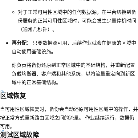
，
图
对于正常可用性区域中的任何数据源，在平台切换到备
表
份服务的正常可用性区域时，可能会发生少量停机时间
显
（通常几秒钟）。
示
再分配：
只要数据源可用，后续作业就会在健康的区域中
了
自动使用基础设施。
一
行
你负责将备份还原到正常区域中的基础结构，并重新配置
标
负载均衡器、客户端和其他系统，以将流量重定向到新区
记
域中的正常基础结构。
为
区域恢复
Z
R
当可用性区域恢复时，备份会自动还原可用性区域中的操作，并
S
按正常方式重新路由区域之间的流量。 作业继续运行，数据仍
的
可用。
单
测试区域故障