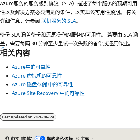
Azure服务的服务级别协议（SLA）描述了每个服务的预期可用
储
性以及解决方案必须满足的条件，以实现该可用性预期。 有关
帐
详细信息，请参阅
联机服务的 SLA
。
户
指
备份 SLA 涵盖备份和还原操作的服务的可用性。 若要由 SLA 涵
向
盖，需要每隔 30 分钟至少重试一次失败的备份或还原作业。
次
相关内容
要
区
Azure中的可靠性
域
Azure 虚拟机的可靠性
中
Azure 磁盘存储 中的可靠性
的
Azure Site Recovery 中的可靠性
存
储
Last updated on
2026/06/29
帐
户
。
中文 (简体)
你的隐私选择
主题