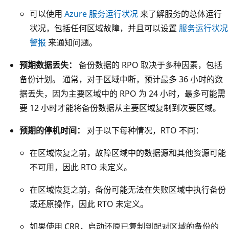
本
可以使用
Azure 服务运行状况
来了解服务的总体运行
3
状况，包括任何区域故障，并且可以设置
服务运行状况
的
警报
来通知问题。
三
预期数据丢失：
备份数据的 RPO 取决于多种因素，包括
个
备份计划。 通常，对于区域中断，预计最多 36 小时的数
图
据丢失，因为主要区域中的 RPO 为 24 小时，最多可能需
标
要 12 小时才能将备份数据从主要区域复制到次要区域。
。
表
预期的停机时间：
对于以下每种情况，RTO 不同：
示
G
在区域恢复之前，故障区域中的数据源和其他资源可能
R
不可用，因此 RTO 未定义。
S
在区域恢复之前，备份可能无法在失败区域中执行备份
的
或还原操作，因此 RTO 未定义。
虚
线
如果使用 CRR，启动还原已复制到配对区域的备份的