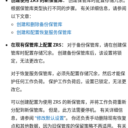
创建使用 ZRS 的新保管库：
创建保管库时配置存储冗余。
区
根据保管库类型执行不同的步骤。 有关详细信息，请参阅
域
以下文章：
的
创建和删除备份保管库
备
创建和配置恢复服务保管库
份
区
在现有保管库上配置 ZRS：
对于备份保管库，请在创建保
域
管库时配置存储冗余。 创建备份保管库后，该设置将锁
弹
定，无法更改它。
性
对于恢复服务保管库，必须先配置存储冗余，然后才能保
架
护任何工作负荷。 保护工作负荷后，设置已锁定，无法更
构
改它。
。
三
可以创建配置为使用 ZRS 的新保管库，并将工作负荷重新
列
分配到新保管库。 但是，此方法需要停机。 有关详细信
表
息，请参阅
“修改默认设置
”。 你还负责手动删除现有恢复
示
点和其他数据，因为旧保管库的保留策略不再适用。 有关