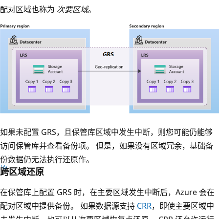
。
配对区域也称为
次要区域
。
在
Z
R
S
行
列
下
方
，
两
如果未配置 GRS，且保管库区域中发生中断，则您可能仍能够
另
个
访问保管库并查看备份项。 但是，如果没有区域冗余，基础备
一
框
份数据仍无法执行还原作。
个
跨区域还原
表
框
示
在保管库上配置 GRS 时，在主要区域发生中断后，Azure 会在
跨
主
配对区域中提供备份。 如果数据源支持
CRR
，即使主要区域中
越
要