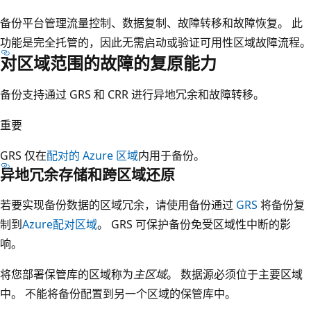
行
备份平台管理流量控制、数据复制、故障转移和故障恢复。 此
，
功能是完全托管的，因此无需启动或验证可用性区域故障流程。
并
对区域范围的故障的复原能力
且
该
备份支持通过 GRS 和 CRR 进行异地冗余和故障转移。
行
跨
重要
越
GRS 仅在
配对的 Azure 区域
内用于备份。
了
异地冗余存储和跨区域还原
所
有
若要实现备份数据的区域冗余，请使用备份通过
GRS
将备份复
三
制到
Azure配对区域
。 GRS 可保护备份免受区域性中断的影
个
响。
可
将您部署保管库的区域称为
主区域
。 数据源必须位于主要区域
用
中。 不能将备份配置到另一个区域的保管库中。
区