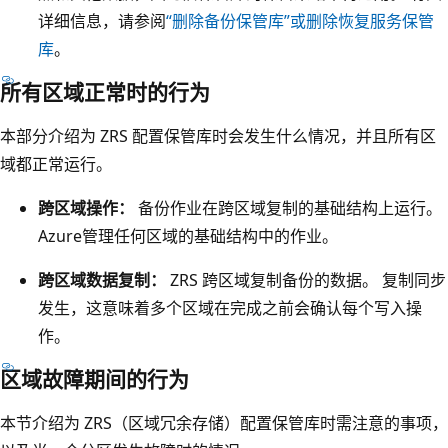
可
详细信息，请参阅
“删除备份保管库
”或删除恢复服务保管
用
库
。
性
所有区域正常时的行为
区
域
本部分介绍为 ZRS 配置保管库时会发生什么情况，并且所有区
1
域都正常运行。
、
可
跨区域操作：
备份作业在跨区域复制的基础结构上运行。
用
Azure管理任何区域的基础结构中的作业。
性
跨区域数据复制：
ZRS 跨区域复制备份的数据。 复制同步
区
发生，这意味着多个区域在完成之前会确认每个写入操
域
作。
2
和
区域故障期间的行为
可
本节介绍为 ZRS（区域冗余存储）配置保管库时需注意的事项，
用