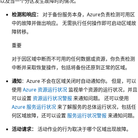
以及当一个分区发生故障时的情况。
性
区
检测和响应：
对于备份服务本身，Azure负责检测可用区
域
中的故障并做出响应。 无需执行任何操作即可启动区域故
3
障转移。
。
标
重要
记
对于因区域中断而不可用的任何数据或资源，你负责检测
为
中断并采取恢复操作，包括将备份还原到正常的区域。
“
备
通知
：Azure 不会在区域关闭时自动通知你。 但是，可以
份
使用
Azure 资源运行状况
监视单个资源的运行状况，并且
核
可以设置
资源运行状况警报
来通知问题。 还可以使用
心
Azure 服务运行状况
来了解服务的总体运行状况，包括任
服
何区域故障，还可以设置
服务运行状况警报
来通知问题。
务
活动请求：
活动作业的行为取决于哪个区域出现故障。
”