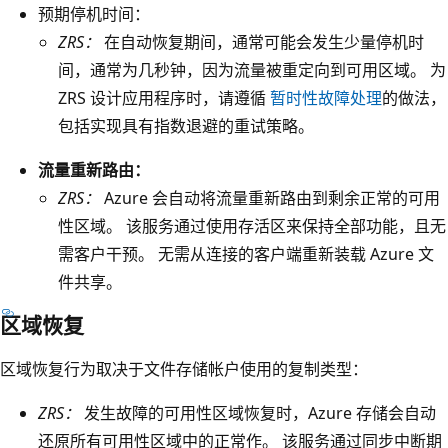
的
预期停机时间
：
灰
ZRS：
在自动恢复期间，通常可能会发生少量停机时
色
间，通常为几秒钟，因为流量被重定向到可用区域。 为
框
ZRS 设计应用程序时，请遵循
暂时性故障处理
的做法，
。
包括实现具有指数退避的重试策略。
每
流量重新路由：
个
ZRS：
Azure 会自动将流量重新路由到剩余正常的可用
数
性区域。 该服务通过使用存活区来保持全部功能，且无
据
需客户干预。 无需从连接的客户端重新装载 Azure 文
中
件共享。
心
框
区域恢复
都
区域恢复行为取决于文件存储帐户使用的复制类型：
包
含
ZRS：
发生故障的可用性区域恢复时，Azure 存储会自动
一
还原所有可用性区域中的正常作。 该服务通过同步中断期