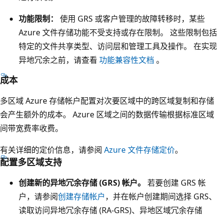
本
含
1
功能限制：
使用 GRS 或客户管理的故障转移时，某些
一
、
Azure 文件存储功能不受支持或存在限制。 这些限制包括
个
副
特定的文件共享类型、访问层和管理工具及操作。 在实现
表
本
异地冗余之前，请查看
功能兼容性文档
。
示
2
成本
数
和
据
副
多区域 Azure 存储帐户配置对次要区域中的跨区域复制和存储
中
本
会产生额外的成本。 Azure 区域之间的数据传输根据标准区域
心
3
间带宽费率收费。
的
的
有关详细的定价信息，请参阅
Azure 文件存储定价
。
灰
图
配置多区域支持
色
标
框
创建新的异地冗余存储 (GRS) 帐户。
若要创建 GRS 帐
。
。
户，请参阅
创建存储帐户
，并在帐户创建期间选择 GRS、
表
每
读取访问异地冗余存储 (RA-GRS)、异地区域冗余存储
示
个