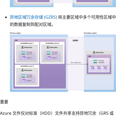
。
两
异地区域冗余存储 (GZRS)
将主要区域中多个可用性区域中
个
的数据复制到配对区域。
蓝
色
框
表
示
主
要
区
域
和
蓝
重要
次
色
要
Azure 文件仅对标准（HDD）文件共享支持异地冗余（GRS 或
框