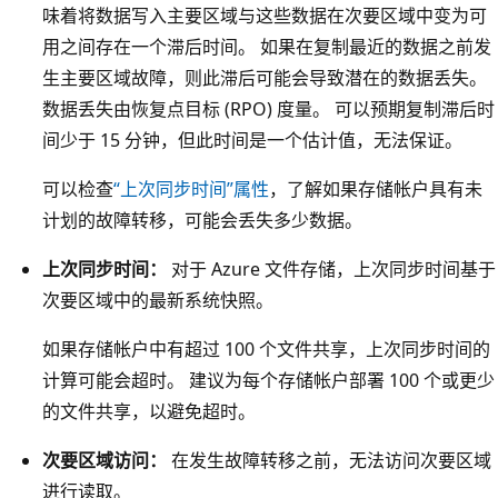
，
味着将数据写入主要区域与这些数据在次要区域中变为可
3
其
用之间存在一个滞后时间。 如果在复制最近的数据之前发
的
中
生主要区域故障，则此滞后可能会导致潜在的数据丢失。
白
包
数据丢失由恢复点目标 (RPO) 度量。 可以预期复制滞后时
色
含
间少于 15 分钟，但此时间是一个估计值，无法保证。
框
存
。
可以检查
“上次同步时间”属性
，了解如果存储帐户具有未
储
每
计划的故障转移，可能会丢失多少数据。
帐
个
户
上次同步时间：
对于 Azure 文件存储，上次同步时间基于
可
和
次要区域中的最新系统快照。
用
三
性
如果存储帐户中有超过 100 个文件共享，上次同步时间的
个
区
计算可能会超时。 建议为每个存储帐户部署 100 个或更少
标
域
的文件共享，以避免超时。
记
框
为
次要区域访问：
在发生故障转移之前，无法访问次要区域
都
副
进行读取。
包