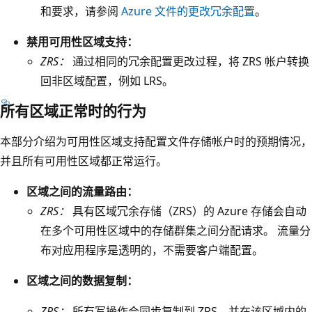
三
和要求，请参阅
Azure 文件的更改冗余配置
。
个
禁用可用性区域支持：
表
ZRS：
通过相同的冗余配置更改过程，将 ZRS 帐户转换
示
回非区域配置，例如 LRS。
可
用
所有区域正常时的行为
性
本部分介绍为可用性区域支持配置文件存储帐户时的预期情况，
区
并且所有可用性区域都正常运行。
域
1
区域之间的流量路由：
、
ZRS：
具有区域冗余存储（ZRS）的 Azure 存储会自动
可
在多个可用性区域中的存储群集之间分配请求。 流量分
用
布对应用程序是透明的，不需要客户端配置。
性
区
区域之间的数据复制：
域
ZRS：
所有写操作会同步复制到 ZRS，并在该区域内的