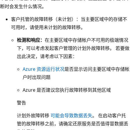
要
断时会发生什么情况。
本
区
2
域
客户托管的故障转移（未计划）：当主要区域中的存储不
和
中
可用时，请使用未计划的故障转移。
副
的
检测和响应：
在主要区域中存储帐户不可用的极端情况
本
存
下，可以考虑发起客户管理的计划外故障转移。 若要做
3
储
出此决定，请考虑以下因素：
的
帐
图
户
Azure 资源运行状况
是否显示访问主要区域中存储帐
标
指
户时出现问题
。
向
另
Azure 是否建议您执行故障转移到其他区域
次
一
要
警告
个
区
蓝
计划外故障转移
可能会导致数据丢失
。 在启动客户托
域
色
管的故障转移之前，请确定还原服务是否值得冒数据丢
中
框