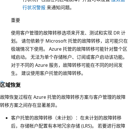
行状况警报
来通知问题。
中
的
重要
Z
R
使用客户管理的故障转移选项来开发、测试和实现 DR 计
S
划。
请勿依赖于 Microsoft 托管的故障转移，这可能只在
和
极端情况下使用。 Azure 托管的故障转移可能针对整个区
L
域启动。 无法为单个存储帐户、订阅或客户启动该功能。
R
对于不同的 Azure 服务，故障转移可能在不同的时间发
S
生。 建议使用客户托管的故障转移。
框
区域恢复
。
标
故障恢复过程在 Azure 托管的故障转移方案与客户管理的故障
记
转移方案之间存在显著差异。
为
客户托管的故障转移（未计划）：在未计划的故障转移
异
后，存储帐户配置有本地冗余存储 (LRS)。 若要进行故障
地