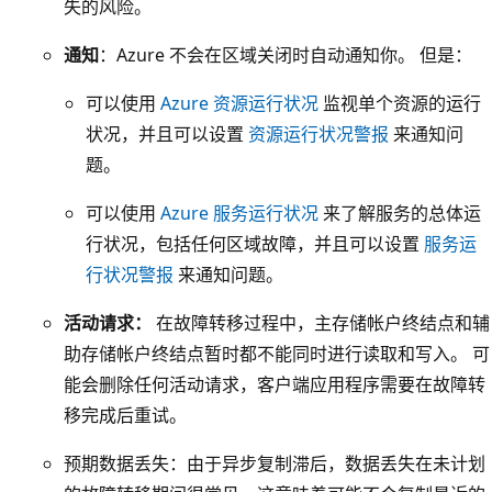
失的风险。
的
表
存
通知
：Azure 不会在区域关闭时自动通知你。 但是：
示
储
次
帐
可以使用
Azure 资源运行状况
监视单个资源的运行
要
户
状况，并且可以设置
资源运行状况警报
来通知问
区
。
题。
域
可以使用
Azure 服务运行状况
来了解服务的总体运
。
行状况，包括任何区域故障，并且可以设置
服务运
该
行状况警报
来通知问题。
框
包
活动请求：
在故障转移过程中，主存储帐户终结点和辅
含
助存储帐户终结点暂时都不能同时进行读取和写入。 可
一
能会删除任何活动请求，客户端应用程序需要在故障转
个
移完成后重试。
表
示
预期数据丢失：由于异步复制滞后，数据丢失在未计划
数