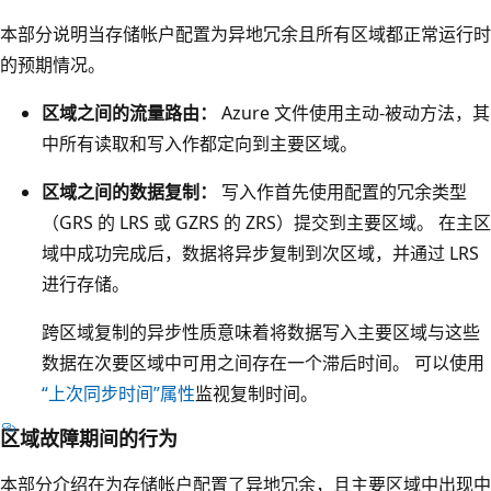
R
中
本部分说明当存储帐户配置为异地冗余且所有区域都正常运行时
S
包
的预期情况。
框
含
。
区域之间的流量路由：
Azure 文件使用主动-被动方法，其
存
标
中所有读取和写入作都定向到主要区域。
储
记
帐
区域之间的数据复制：
写入作首先使用配置的冗余类型
为
户
（GRS 的 LRS 或 GZRS 的 ZRS）提交到主要区域。 在主区
异
和
域中成功完成后，数据将异步复制到次区域，并通过 LRS
地
标
进行存储。
复
记
制
跨区域复制的异步性质意味着将数据写入主要区域与这些
为
的
数据在次要区域中可用之间存在一个滞后时间。 可以使用
副
箭
“上次同步时间”属性
监视复制时间。
本
头
1
区域故障期间的行为
从
、
主
本部分介绍在为存储帐户配置了异地冗余，且主要区域中出现中
副