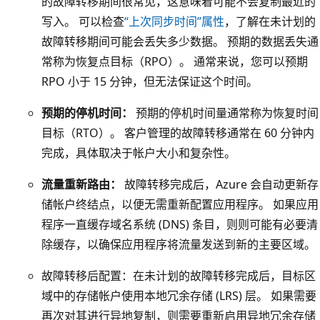
的故障转移期间很常见，这意味着可能不会复制最近的
据
写入。 可以检查
“上次同步时间”属性
，了解在未计划的
中
故障转移期间可能会丢失多少数据。 预期的数据丢失通
心
常称为恢复点目标（RPO）。 通常来说，您可以预期
的
RPO 小于 15 分钟，但无法保证这个时间。
灰
预期的停机时间：
预期的停机时间量通常称为恢复时间
色
目标（RTO）。 客户管理的故障转移通常在 60 分钟内
框
完成，具体取决于帐户大小和复杂性。
。
数
流量重新路由：
故障转移完成后，Azure 会自动更新存
据
储帐户终结点，以便无需重新配置应用程序。 如果应用
中
程序一直缓存域名系统 (DNS) 条目，则则可能有必要清
心
除缓存，以确保应用程序将流量发送到新的主要区域。
框
故障转移后配置：在未计划的故障转移完成后，目标区
内
域中的存储帐户使用本地冗余存储 (LRS) 层。 如果需要
的
再次对其进行异地复制，则需要重新启用异地冗余存储
深