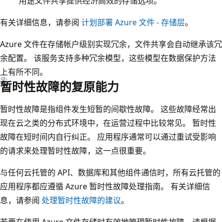
用途文件共享提供经济高效的存储选项。
域
。
有关详细信息，请参阅
计划部署 Azure 文件 - 存储层
。
它
Azure 文件在存储帐户级别实现冗余，文件共享会自动继承该冗
包
余配置。 该服务支持多种冗余模型，这些模型在数据保护方法
含
上有所不同。
表
暂时性故障的复原能力
示
数
暂时性故障是指组件发生短暂的间歇性故障。 这些故障经常出
据
现在云之类的分布式环境中，在运营过程中比较常见。 暂时性
中
故障在短时间内自行纠正。 应用程序通常可以通过重试受影响
心
的请求来处理暂时性故障，这一点很重要。
的
灰
与任何云托管的 API、数据库和其他组件通信时，所有云托管的
色
应用程序都应遵循 Azure 暂时性故障处理指南。 有关详细信
框
息，请参阅
处理暂时性故障的建议
。
。
若要在使用 Azure 文件存储时有效地管理暂时性故障，请根据