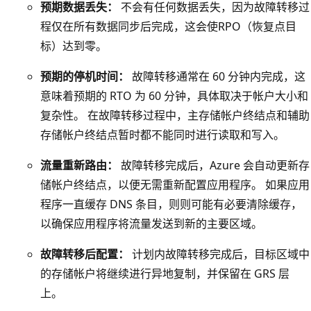
预期数据丢失：
不会有任何数据丢失，因为故障转移过
为
程仅在所有数据同步后完成，这会使RPO（恢复点目
副
标）达到零。
本
预期的停机时间：
故障转移通常在 60 分钟内完成，这
1
意味着预期的 RTO 为 60 分钟，具体取决于帐户大小和
、
复杂性。 在故障转移过程中，主存储帐户终结点和辅助
副
存储帐户终结点暂时都不能同时进行读取和写入。
本
2
流量重新路由：
故障转移完成后，Azure 会自动更新存
和
储帐户终结点，以便无需重新配置应用程序。 如果应用
副
程序一直缓存 DNS 条目，则则可能有必要清除缓存，
本
以确保应用程序将流量发送到新的主要区域。
3
的
故障转移后配置：
计划内故障转移完成后，目标区域中
图
的存储帐户将继续进行异地复制，并保留在 GRS 层
标
上。
。