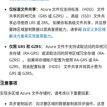
框
区
表
仅标准文件共享：
Azure 文件仅支持标准 （HDD） 文件
域
示
共享的异地冗余（GRS 或 GZRS）。 高级（SSD）文件共
1
L
享必须使用 LRS 或 ZRS。 如果你有高级文件共享，并且想
、
R
要跨区域复制数据以提高复原能力，请参阅
自定义多区域
可
S
解决方案来实现复原能力
。
用
。
仅限 GRS 和 GZRS：
Azure 文件不支持读取访问的异地冗
性
它
余存储（RA-GRS）或读取访问的异地区域冗余存储（RA-
区
包
GZRS）。 如果将存储帐户配置为使用 RA-GRS 或 RA-
域
含
GZRS，则会配置标准 （HDD） 文件共享并将其计费为
2
一
GRS 或 GZRS。
和
个
可
浅
注意事项
用
紫
实现多区域 Azure 文件存储时，请考虑以下重要因素：
性
色
区
框
异步复制延迟：向次要区域的数据复制是异步操作，这意
域