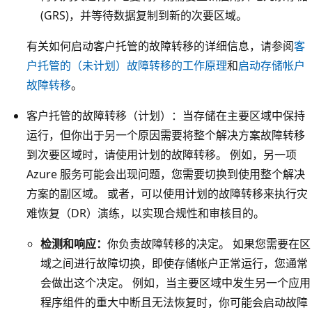
(GRS)，并等待数据复制到新的次要区域。
紫
色
有关如何启动客户托管的故障转移的详细信息，请参阅
客
框
户托管的（未计划）故障转移的工作原理
和
启动存储帐户
表
故障转移
。
示
客户托管的故障转移（计划）：当存储在主要区域中保持
L
运行，但你出于另一个原因需要将整个解决方案故障转移
R
到次要区域时，请使用计划的故障转移。 例如，另一项
S
Azure 服务可能会出现问题，您需要切换到使用整个解决
。
方案的副区域。 或者，可以使用计划的故障转移来执行灾
它
难恢复（DR）演练，以实现合规性和审核目的。
包
含
检测和响应：
你负责故障转移的决定。 如果您需要在区
一
域之间进行故障切换，即使存储帐户正常运行，您通常
个
会做出这个决定。 例如，当主要区域中发生另一个应用
浅
程序组件的重大中断且无法恢复时，你可能会启动故障
紫