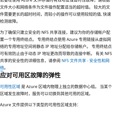
数
文件大小和网络条件为文件操作配置适当的超时值。 较大的文
据
件需要更长的超时时间，而较小的操作可以使用较短的值, 快速
中
检测故障。
心
框
为了确保只建立安全的 NFS 共享连接，建议为你的存储帐户配
内
置一个专用终结点。 专用终结点使用 Azure 专用链接从虚拟网
的
络的专用地址空间将静态 IP 地址分配给存储帐户。 专用终结点
深
可有效防止由于动态 IP 地址更改而导致的连接中断。 有关 NFS
紫
共享的安全性的详细信息，请参阅
NFS 文件共享 - 安全性和网
色
络
。
框
应对可用区故障的弹性
表
可用性区域
是 Azure 区域内物理上独立的数据中心组。 当某个
示
区域发生故障时，服务可以切换到其他可用的区域。
L
R
Azure 文件提供以下类型的可用性区域支持：
S