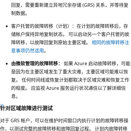
回复，需要重新建立异地冗余存储 (GRS) 关系，并等待复
复
制数据。
制
的
客户托管的故障转移（计划）：在计划的故障转移后，存
箭
储帐户保持异地复制状态。 可以启动另一个客户托管的故
头
障转移，以故障回复到原始主要区域。
相同的故障转移注
从
意事项仍然适用
。
主
由微软管理的故障转移：
如果 Azure 启动故障转移，可能
要
是因为在主要区域发生了重大灾难，主要区域可能难以恢
区
复。 任何时间线或恢复计划都取决于区域灾难和恢复工作
域
的程度。 应监视 Azure 服务运行状况通信以了解详细信
中
息。
的
Z
针对区域故障进行测试
R
对于 GRS 帐户，可以在维护时间窗口内执行计划的故障转移操
S
作，以测试完整的故障转移和故障回复过程。 计划内故障转移
指