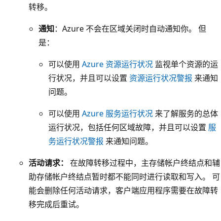
转移。
色
框
通知
：Azure 不会在区域关闭时自动通知你。 但
，
是：
其
可以使用
Azure 资源运行状况
监视单个资源的运
中
行状况，并且可以设置
资源运行状况警报
来通知
包
问题。
含
存
可以使用
Azure 服务运行状况
来了解服务的总体
储
运行状况，包括任何区域故障，并且可以设置
服
帐
务运行状况警报
来通知问题。
户
活动请求：
在故障转移过程中，主存储帐户终结点和辅
和
助存储帐户终结点暂时都不能同时进行读取和写入。 可
三
能会删除任何活动请求，客户端应用程序需要在故障转
个
移完成后重试。
标
记