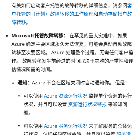
有关如何启动客户托管的故障转移的详细信息，请参阅
客
表
户托管的（计划）故障转移的工作原理
和
启动存储帐户故
示
障转移
。
G
Z
Microsoft托管故障转移：
在罕见的重大灾难中，如果
R
Azure 确定主要区域永久无法恢复，可能会启动自动故障
S
转移至次要区域。 Azure 处理整个过程，无需任何客户操
的
作。 故障转移发生前经过的时间取决于灾难的严重性和评
虚
估情况所需的时间。
线
通知
：Azure 不会在区域关闭时自动通知你。 但是：
包
含
可以使用
Azure 资源运行状况
监视单个资源的运行
这
状况，并且可以设置
资源运行状况警报
来通知问
两
题。
个
可以使用
Azure 服务运行状况
来了解服务的总体运
区
行状况，包括任何区域故障，并且可以设置
服务运
域