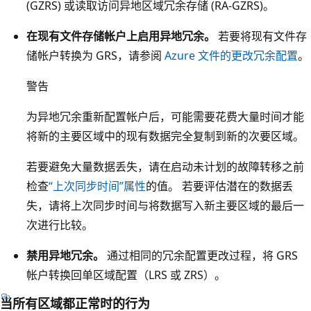
(GZRS) 或读取访问异地区域冗余存储 (RA-GZRS)。
G
数
R
在现有文件存储帐户上启用异地冗余。
若要将现有文件存
据
S
储帐户转换为 GRS，请参阅
Azure 文件的更改冗余配置
。
中
的
心
虚
警告
框
线
都
为异地冗余重新配置帐户后，可能需要花费大量时间才能
包
包
将新的主要区域中的现有数据完全复制到新的次要区域。
含
含
这
若要避免大量数据丢失，请在启动未计划的故障转移之前
一
两
检查
“上次同步时间”属性
的值。 若要评估潜在的数据丢
个
个
失，请将上次同步时间与将数据写入新主要区域的最后一
浅
区
次进行比较。
紫
域
色
禁用异地冗余。
通过相同的冗余配置更改过程，将 GRS
中
框
帐户转换回单区域配置（LRS 或 ZRS）。
的
，
L
当所有区域都正常时的行为
其