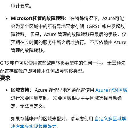
心
审计要求。
深
的
紫
Microsoft托管的故障转移：
在特殊情况下，Azure可能
灰
色
会为某个区域中的所有异地冗余存储（GRS）帐户发起故
色
框
障转移。 但是，Azure 管理的故障转移是最后的手段，仅
框
。
预期在长时间的服务中断之后才执行。 不应依赖由 Azure
。
此
管理的故障转移。
数
框
据
GRS 帐户可以使用这些故障转移类型中的任何一种。 无需预先
包
中
配置存储帐户即可使用任何故障转移类型。
含
心
要求
三
框
个
区域支持：
Azure 存储异地冗余配置使用
Azure 配对区域
内
表
进行次要区域复制。 次要区域根据主要区域选择自动确
的
示
定，无法自定义。
深
可
紫
如果存储帐户的区域未配对，请考虑使用
自定义多区域解
用
色
决方案来实现复原能力
。
性