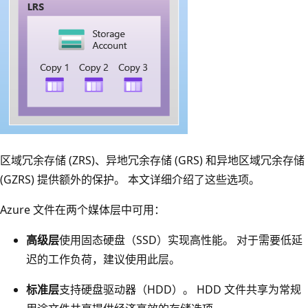
蓝
区域冗余存储 (ZRS)、异地冗余存储 (GRS) 和异地区域冗余存储
色
(GZRS) 提供额外的保护。 本文详细介绍了这些选项。
框
Azure 文件在两个媒体层中可用：
表
示
高级层
使用固态硬盘（SSD）实现高性能。 对于需要低延
主
迟的工作负荷，建议使用此层。
要
标准层
支持硬盘驱动器（HDD）。 HDD 文件共享为常规
区