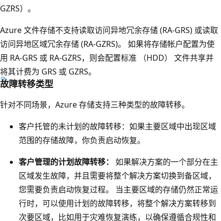
区
GZRS）。
表
域
示
Azure 文件存储不支持读取访问异地冗余存储 (RA-GRS) 或读取
。
主
访问异地区域冗余存储 (RA-GZRS)。 如果将存储帐户配置为使
它
要
用 RA-GRS 或 RA-GZRS，则会配置标准 （HDD） 文件共享并
们
区
将其计费为 GRS 或 GZRS。
各
域
故障转移类型
自
。
包
针对不同场景，Azure 存储支持三种类型的故障转移。
它
含
包
客户托管的未计划的故障转移：如果主要区域中出现区域
一
含
范围的存储故障，你负责启动恢复。
个
表
表
客户管理的计划故障转移：
如果解决方案的一个部分在主
示
示
区域发生故障，并且需要将整个解决方案切换到备区域，
Z
数
您需要负责启动恢复过程。 当主要区域的存储仍然正常运
R
据
行时，可以使用计划的故障转移，将整个解决方案转移到
S
中
次要区域，比如用于灾难恢复演练，以确保遵循合规性和
的