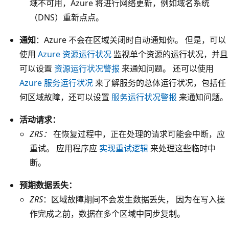
域不可用，Azure 将进行网络更新，例如域名系统
用
（DNS）重新点点。
性
区
通知
：Azure 不会在区域关闭时自动通知你。 但是，可以
域
使用
Azure 资源运行状况
监视单个资源的运行状况，并且
框
可以设置
资源运行状况警报
来通知问题。 还可以使用
都
Azure 服务运行状况
来了解服务的总体运行状况，包括任
包
何区域故障，还可以设置
服务运行状况警报
来通知问题。
含
一
活动请求：
个
ZRS：
在恢复过程中，正在处理的请求可能会中断，应
表
重试。 应用程序应
实现重试逻辑
来处理这些临时中
示
断。
数
预期数据丢失：
据
ZRS
：区域故障期间不会发生数据丢失，
因为在写入操
中
作完成之前，数据在多个区域中同步复制。
心