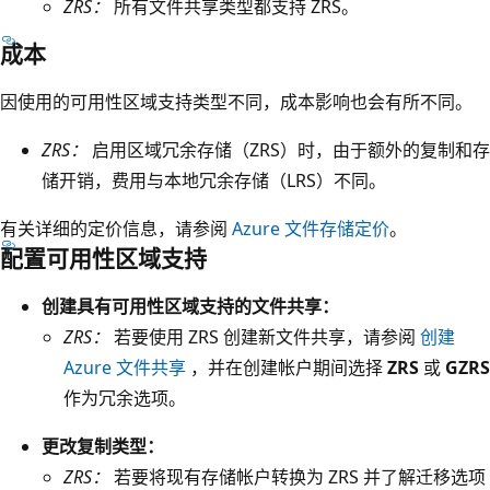
ZRS：
所有文件共享类型都支持 ZRS。
和
含
副
表
成本
本
示
3
因使用的可用性区域支持类型不同，成本影响也会有所不同。
Z
的
R
ZRS：
启用区域冗余存储（ZRS）时，由于额外的复制和存
图
S
储开销，费用与本地冗余存储（LRS）不同。
标
的
。
深
有关详细的定价信息，请参阅
Azure 文件存储定价
。
配置可用性区域支持
紫
色
创建具有可用性区域支持的文件共享：
框
ZRS：
若要使用 ZRS 创建新文件共享，请参阅
创建
。
Azure 文件共享
，并在创建帐户期间选择
ZRS
或
GZRS
此
作为冗余选项。
框
包
更改复制类型：
含
ZRS：
若要将现有存储帐户转换为 ZRS 并了解迁移选项