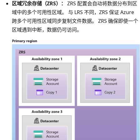
。
区域冗余存储（ZRS）：
ZRS 配置会自动将数据分布到区
它
域中的多个可用性区域。 与 LRS 不同，ZRS 保证 Azure
包
跨多个可用性区域同步复制文件数据。 ZRS 确保即使一个
含
区域遇到中断，数据仍可访问。
一
个
浅
紫
色
框
，
其
中
包
含
存