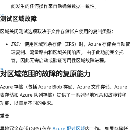
个
间发生的任何操作来自动确保数据一致性。
浅
测试区域故障
紫
色
区域关闭测试选项取决于文件存储帐户使用的复制类型：
框
，
ZRS：
使用区域冗余存储（ZRS）时，Azure 存储会自动管
其
理复制、流量路由和区域关闭响应。 由于此功能完全托
中
管，因此无需启动或验证可用性区域故障进程。
包
对区域范围的故障的复原能力
含
存
Azure 存储（包括 Azure Blob 存储、Azure 文件存储、Azure
储
表存储和 Azure 队列存储）提供了一系列异地冗余和故障转移
帐
功能，以满足不同的要求。
户
重要
和
标
异地冗余存储 (GRS) 仅在
Azure 配对区域
内工作。 如果存储帐