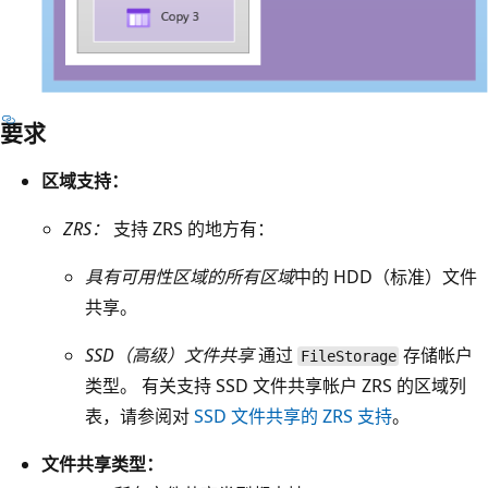
储
帐
户
和
要求
三
蓝
个
色
区域支持：
标
框
记
表
ZRS：
支持 ZRS 的地方有：
为
示
具有可用性区域的所有区域
中的 HDD（标准）文件
副
主
共享
。
本
要
1
区
SSD（高级）文件共享
通过
存储帐户
FileStorage
、
域
类型。 有关支持 SSD 文件共享帐户 ZRS 的区域列
副
。
表，请参阅对
SSD 文件共享的 ZRS 支持
。
本
它
文件共享类型：
2
包