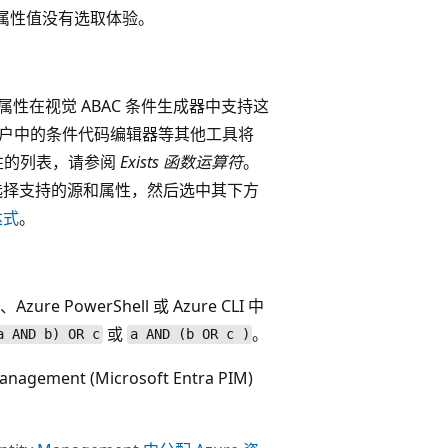
 属性值没有选取体验。
属性在视觉 ABAC 条件生成器中支持这
e 门户中的条件代码编辑器等其他工具将
性的列表，请参阅
Exists 函数运算符
。
请选择支持的源和属性，然后选中其下方
达式
。
werShell 或 Azure CLI 中
或
。
a AND b) OR c
a AND (b OR c )
nagement (Microsoft Entra PIM)