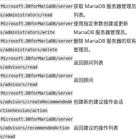
获取 MariaDB 服务器管理员
Microsoft.DBforMariaDB/server
列表。
s/administrators/read
使用指定参数创建或更新
Microsoft.DBforMariaDB/server
MariaDB 服务器管理员。
s/administrators/write
删除 MariaDB 服务器的现有
Microsoft.DBforMariaDB/server
管理员。
s/administrators/delete
Microsoft.DBforMariaDB/server
返回顾问列表
s/advisors/read
Microsoft.DBforMariaDB/server
返回顾问
s/advisors/read
Microsoft.DBforMariaDB/server
创建新的建议操作会话
s/advisors/createRecommendedA
ctionSession/action
Microsoft.DBforMariaDB/server
返回建议的操作列表
s/advisors/recommendedAction
s/read