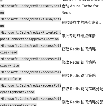
启动 Azure Cache for
Microsoft.Cache/redis/start/acti
Redis
on
Microsoft.Cache/redis/flush/acti
删除缓存中的所有密钥。
on
Microsoft.Cache/redis/PrivateEnd
审批专用终结点连接
pointConnectionsApproval/action
Microsoft.Cache/redis/accessPoli
获取 Redis 访问策略
cies/read
Microsoft.Cache/redis/accessPoli
修改 Redis 访问策略
cies/write
Microsoft.Cache/redis/accessPoli
删除 Redis 访问策略
cies/delete
Microsoft.Cache/redis/accessPoli
获取 Redis 访问策略分配
cyAssignments/read
Microsoft.Cache/redis/accessPoli
修改 Redis 访问策略分配
cyAssignments/write