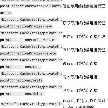
验证专用终结点连接代理
pointConnectionProxies/validate/
action
Microsoft.Cache/redis/privateEnd
获取专用终结点连接代理
pointConnectionProxies/read
Microsoft.Cache/redis/privateEnd
创建专用终结点连接代理
pointConnectionProxies/write
Microsoft.Cache/redis/privateEnd
删除专用终结点连接代理
pointConnectionProxies/delete
Microsoft.Cache/redis/privateEnd
读取专用终结点连接
pointConnections/read
Microsoft.Cache/redis/privateEnd
写入专用终结点连接
pointConnections/write
Microsoft.Cache/redis/privateEnd
删除专用终结点连接
pointConnections/delete
读取专用链接可以连接到
Microsoft.Cache/redis/privateLin
的 Redis 子资源的