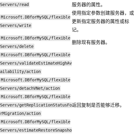
服务器的属性。
Servers/read
使用指定参数创建服务器，或
Microsoft.DBforMySQL/flexible
更新指定服务器的属性或标
Servers/write
记。
Microsoft.DBforMySQL/flexible
删除现有服务器。
Servers/delete
Microsoft.DBforMySQL/flexible
Servers/validateEstimateHighAv
ailability/action
Microsoft.DBforMySQL/flexible
Servers/detachVNet/action
Microsoft.DBforMySQL/flexible
返回复制是否能够迁移。
Servers/getReplicationStatusFo
rMigration/action
Microsoft.DBforMySQL/flexible
Servers/estimateRestoreSnapsho