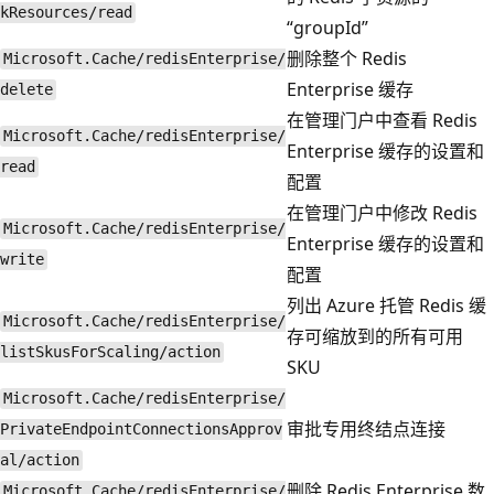
kResources/read
“groupId”
删除整个 Redis
Microsoft.Cache/redisEnterprise/
Enterprise 缓存
delete
在管理门户中查看 Redis
Microsoft.Cache/redisEnterprise/
Enterprise 缓存的设置和
read
配置
在管理门户中修改 Redis
Microsoft.Cache/redisEnterprise/
Enterprise 缓存的设置和
write
配置
列出 Azure 托管 Redis 缓
Microsoft.Cache/redisEnterprise/
存可缩放到的所有可用
listSkusForScaling/action
SKU
Microsoft.Cache/redisEnterprise/
审批专用终结点连接
PrivateEndpointConnectionsApprov
al/action
删除 Redis Enterprise 数
Microsoft.Cache/redisEnterprise/