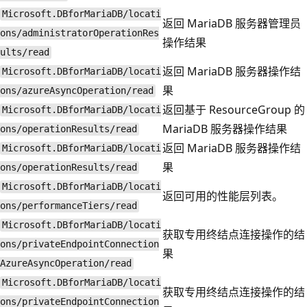
Microsoft.DBforMariaDB/locati
返回 MariaDB 服务器管理员
ons/administratorOperationRes
操作结果
ults/read
返回 MariaDB 服务器操作结
Microsoft.DBforMariaDB/locati
果
ons/azureAsyncOperation/read
返回基于 ResourceGroup 的
Microsoft.DBforMariaDB/locati
MariaDB 服务器操作结果
ons/operationResults/read
返回 MariaDB 服务器操作结
Microsoft.DBforMariaDB/locati
果
ons/operationResults/read
Microsoft.DBforMariaDB/locati
返回可用的性能层列表。
ons/performanceTiers/read
Microsoft.DBforMariaDB/locati
获取专用终结点连接操作的结
ons/privateEndpointConnection
果
AzureAsyncOperation/read
Microsoft.DBforMariaDB/locati
获取专用终结点连接操作的结
ons/privateEndpointConnection