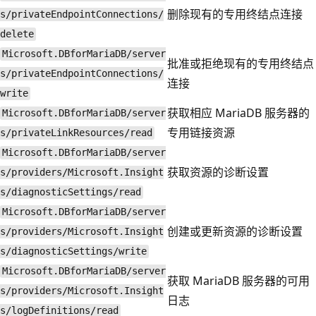
删除现有的专用终结点连接
s/privateEndpointConnections/
delete
Microsoft.DBforMariaDB/server
批准或拒绝现有的专用终结点
s/privateEndpointConnections/
连接
write
获取相应 MariaDB 服务器的
Microsoft.DBforMariaDB/server
专用链接资源
s/privateLinkResources/read
Microsoft.DBforMariaDB/server
获取资源的诊断设置
s/providers/Microsoft.Insight
s/diagnosticSettings/read
Microsoft.DBforMariaDB/server
创建或更新资源的诊断设置
s/providers/Microsoft.Insight
s/diagnosticSettings/write
Microsoft.DBforMariaDB/server
获取 MariaDB 服务器的可用
s/providers/Microsoft.Insight
日志
s/logDefinitions/read