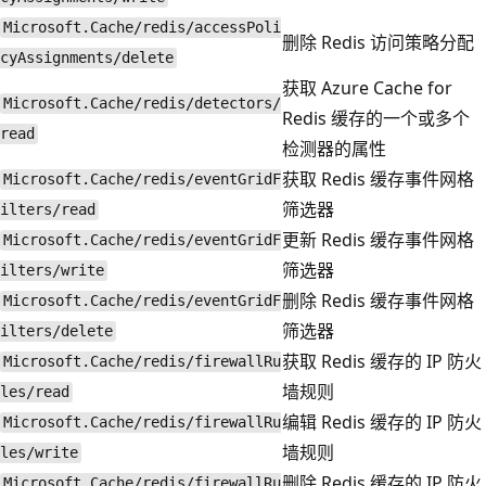
Microsoft.Cache/redis/accessPoli
删除 Redis 访问策略分配
cyAssignments/delete
获取 Azure Cache for
Microsoft.Cache/redis/detectors/
Redis 缓存的一个或多个
read
检测器的属性
获取 Redis 缓存事件网格
Microsoft.Cache/redis/eventGridF
筛选器
ilters/read
更新 Redis 缓存事件网格
Microsoft.Cache/redis/eventGridF
筛选器
ilters/write
删除 Redis 缓存事件网格
Microsoft.Cache/redis/eventGridF
筛选器
ilters/delete
获取 Redis 缓存的 IP 防火
Microsoft.Cache/redis/firewallRu
墙规则
les/read
编辑 Redis 缓存的 IP 防火
Microsoft.Cache/redis/firewallRu
墙规则
les/write
删除 Redis 缓存的 IP 防火
Microsoft.Cache/redis/firewallRu