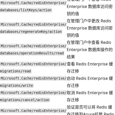
Microsoft.Cache/redisEnterprise/
Enterprise 数据库访问密
databases/listKeys/action
钥的值
在管理门户中更改 Redis
Microsoft.Cache/redisEnterprise/
Enterprise 数据库访问密
databases/regenerateKey/action
钥的值
在管理门户中查看 Redis
Microsoft.Cache/redisEnterprise/
Enterprise 数据库操作的
databases/operationResults/read
结果
查看 Redis Enterprise 缓
Microsoft.Cache/redisEnterprise/
存迁移
migrations/read
启动 Redis Enterprise 缓
Microsoft.Cache/redisEnterprise/
存迁移
migrations/write
取消 Redis Enterprise 缓
Microsoft.Cache/redisEnterprise/
存迁移
migrations/cancel/action
验证是否可以将 Redis 缓
Microsoft.Cache/redisEnterprise/
存迁移到Azure托管 Redis