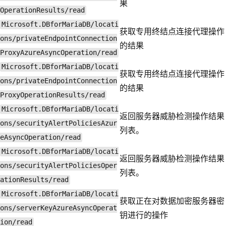
果
OperationResults/read
Microsoft.DBforMariaDB/locati
获取专用终结点连接代理操作
ons/privateEndpointConnection
的结果
ProxyAzureAsyncOperation/read
Microsoft.DBforMariaDB/locati
获取专用终结点连接代理操作
ons/privateEndpointConnection
的结果
ProxyOperationResults/read
Microsoft.DBforMariaDB/locati
返回服务器威胁检测操作结果
ons/securityAlertPoliciesAzur
列表。
eAsyncOperation/read
Microsoft.DBforMariaDB/locati
返回服务器威胁检测操作结果
ons/securityAlertPoliciesOper
列表。
ationResults/read
Microsoft.DBforMariaDB/locati
获取正在对数据加密服务器密
ons/serverKeyAzureAsyncOperat
钥进行的操作
ion/read