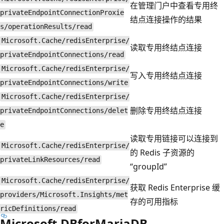
在管理门户中查看专用终
privateEndpointConnectionProxie
结点连接操作的结果
s/operationResults/read
Microsoft.Cache/redisEnterprise/
读取专用终结点连接
privateEndpointConnections/read
Microsoft.Cache/redisEnterprise/
写入专用终结点连接
privateEndpointConnections/write
Microsoft.Cache/redisEnterprise/
删除专用终结点连接
privateEndpointConnections/delet
e
读取专用链接可以连接到
Microsoft.Cache/redisEnterprise/
的 Redis 子资源的
privateLinkResources/read
“groupId”
Microsoft.Cache/redisEnterprise/
获取 Redis Enterprise 缓
providers/Microsoft.Insights/met
存的可用指标
ricDefinitions/read
Microsoft.DBforMariaDB