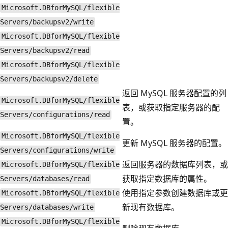
Microsoft.DBforMySQL/flexible
Servers/backupsv2/write
Microsoft.DBforMySQL/flexible
Servers/backupsv2/read
Microsoft.DBforMySQL/flexible
Servers/backupsv2/delete
返回 MySQL 服务器配置的列
Microsoft.DBforMySQL/flexible
表，或获取指定服务器的配
Servers/configurations/read
置。
Microsoft.DBforMySQL/flexible
更新 MySQL 服务器的配置。
Servers/configurations/write
返回服务器的数据库列表，或
Microsoft.DBforMySQL/flexible
获取指定数据库的属性。
Servers/databases/read
使用指定参数创建数据库或更
Microsoft.DBforMySQL/flexible
新现有数据库。
Servers/databases/write
Microsoft.DBforMySQL/flexible