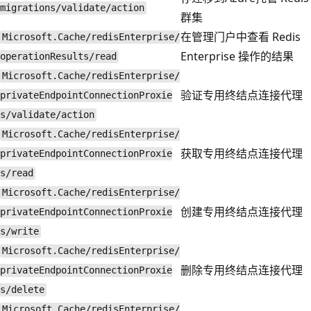
migrations/validate/action
群集
在管理门户中查看 Redis
Microsoft.Cache/redisEnterprise/
Enterprise 操作的结果
operationResults/read
Microsoft.Cache/redisEnterprise/
验证专用终结点连接代理
privateEndpointConnectionProxie
s/validate/action
Microsoft.Cache/redisEnterprise/
获取专用终结点连接代理
privateEndpointConnectionProxie
s/read
Microsoft.Cache/redisEnterprise/
创建专用终结点连接代理
privateEndpointConnectionProxie
s/write
Microsoft.Cache/redisEnterprise/
删除专用终结点连接代理
privateEndpointConnectionProxie
s/delete
Microsoft.Cache/redisEnterprise/