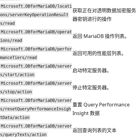
Microsoft.DBforMariaDB/locati
获取正在对透明数据加密服务
ons/serverKeyOperationResult
器密钥进行的操作
s/read
Microsoft.DBforMariaDB/operat
返回 MariaDB 操作列表。
ions/read
Microsoft.DBforMariaDB/perfor
返回可用的性能层列表。
manceTiers/read
Microsoft.DBforMariaDB/server
启动特定服务器。
s/start/action
Microsoft.DBforMariaDB/server
停止特定服务器。
s/stop/action
Microsoft.DBforMariaDB/server
重置 Query Performance
s/resetQueryPerformanceInsigh
Insight 数据
tData/action
Microsoft.DBforMariaDB/server
返回查询列表的文本
s/queryTexts/action