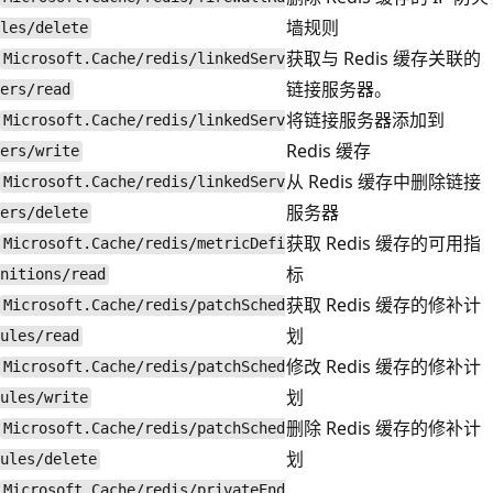
墙规则
les/delete
获取与 Redis 缓存关联的
Microsoft.Cache/redis/linkedServ
链接服务器。
ers/read
将链接服务器添加到
Microsoft.Cache/redis/linkedServ
Redis 缓存
ers/write
从 Redis 缓存中删除链接
Microsoft.Cache/redis/linkedServ
服务器
ers/delete
获取 Redis 缓存的可用指
Microsoft.Cache/redis/metricDefi
标
nitions/read
获取 Redis 缓存的修补计
Microsoft.Cache/redis/patchSched
划
ules/read
修改 Redis 缓存的修补计
Microsoft.Cache/redis/patchSched
划
ules/write
删除 Redis 缓存的修补计
Microsoft.Cache/redis/patchSched
划
ules/delete
Microsoft.Cache/redis/privateEnd