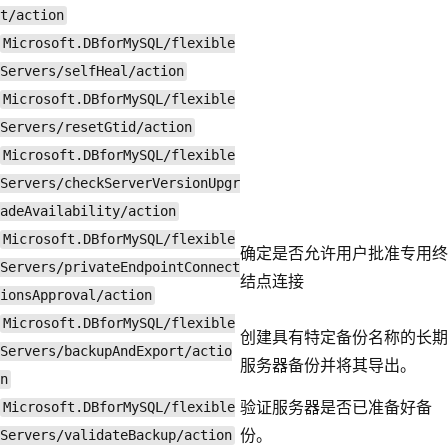
t/action
Microsoft.DBforMySQL/flexible
Servers/selfHeal/action
Microsoft.DBforMySQL/flexible
Servers/resetGtid/action
Microsoft.DBforMySQL/flexible
Servers/checkServerVersionUpgr
adeAvailability/action
Microsoft.DBforMySQL/flexible
确定是否允许用户批准专用终
Servers/privateEndpointConnect
结点连接
ionsApproval/action
Microsoft.DBforMySQL/flexible
创建具有特定备份名称的长期
Servers/backupAndExport/actio
服务器备份并将其导出。
n
验证服务器是否已准备好备
Microsoft.DBforMySQL/flexible
份。
Servers/validateBackup/action