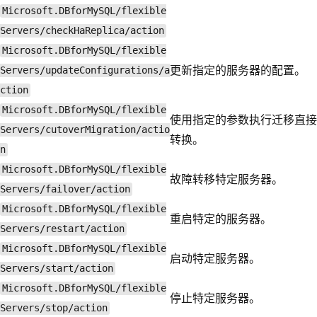
Microsoft.DBforMySQL/flexible
Servers/checkHaReplica/action
Microsoft.DBforMySQL/flexible
更新指定的服务器的配置。
Servers/updateConfigurations/a
ction
Microsoft.DBforMySQL/flexible
使用指定的参数执行迁移直接
Servers/cutoverMigration/actio
转换。
n
Microsoft.DBforMySQL/flexible
故障转移特定服务器。
Servers/failover/action
Microsoft.DBforMySQL/flexible
重启特定的服务器。
Servers/restart/action
Microsoft.DBforMySQL/flexible
启动特定服务器。
Servers/start/action
Microsoft.DBforMySQL/flexible
停止特定服务器。
Servers/stop/action