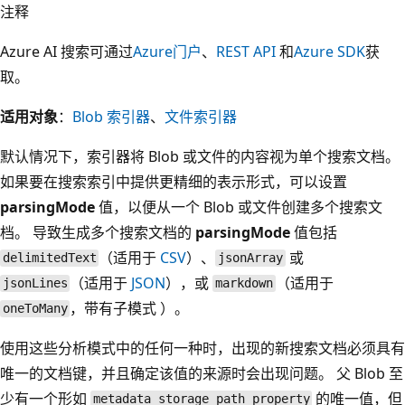
注释
Azure AI 搜索可通过
Azure门户
、
REST API
和
Azure SDK
获
取。
适用对象
：
Blob 索引器
、
文件索引器
默认情况下，索引器将 Blob 或文件的内容视为单个搜索文档。
如果要在搜索索引中提供更精细的表示形式，可以设置
parsingMode
值，以便从一个 Blob 或文件创建多个搜索文
档。 导致生成多个搜索文档的
parsingMode
值包括
（适用于
CSV
）、
或
delimitedText
jsonArray
（适用于
JSON
），或
（适用于
jsonLines
markdown
，带有子模式
）。
oneToMany
使用这些分析模式中的任何一种时，出现的新搜索文档必须具有
唯一的文档键，并且确定该值的来源时会出现问题。 父 Blob 至
少有一个形如
的唯一值，但
metadata_storage_path property