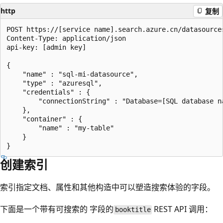
http
复制
POST https://[service name].search.azure.cn/datasources
Content-Type: application/json

api-key: [admin key]

{

    "name" : "sql-mi-datasource",

    "type" : "azuresql",

    "credentials" : { 

        "connectionString" : "Database=[SQL database n
    },

    "container" : { 

        "name" : "my-table" 

    }

创建索引
索引指定文档、属性和其他构造中可以塑造搜索体验的字段。
下面是一个带有可搜索的
字段的
REST API 调用：
booktitle