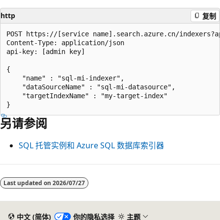
http
复制
POST https://[service name].search.azure.cn/indexers?ap
Content-Type: application/json

api-key: [admin key]

{

    "name" : "sql-mi-indexer",

    "dataSourceName" : "sql-mi-datasource",

    "targetIndexName" : "my-target-index"

另请参阅
SQL 托管实例和 Azure SQL 数据库索引器
Last updated on
2026/07/27
中文 (简体)
你的隐私选择
主题