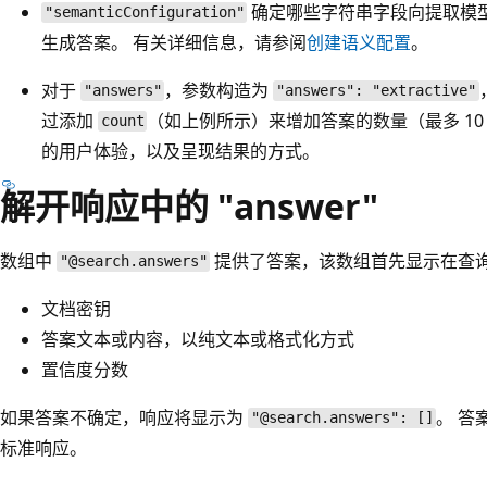
确定哪些字符串字段向提取模型
"semanticConfiguration"
生成答案。 有关详细信息，请参阅
创建语义配置
。
对于
，参数构造为
"answers"
"answers": "extractive"
过添加
（如上例所示）来增加答案的数量（最多 10
count
的用户体验，以及呈现结果的方式。
解开响应中的 "answer"
数组中
提供了答案，该数组首先显示在查询
"@search.answers"
文档密钥
答案文本或内容，以纯文本或格式化方式
置信度分数
如果答案不确定，响应将显示为
。 答
"@search.answers": []
标准响应。