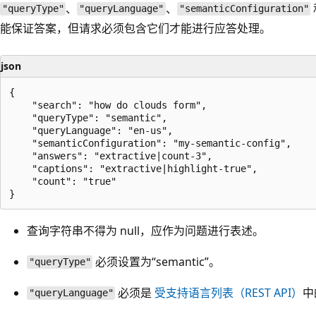
、
、
"queryType"
"queryLanguage"
"semanticConfiguration"
能保证答案，但请求必须包含它们才能进行应答处理。
json
{

    "search": "how do clouds form",

    "queryType": "semantic",

    "queryLanguage": "en-us",

    "semanticConfiguration": "my-semantic-config",

    "answers": "extractive|count-3",

    "captions": "extractive|highlight-true",

    "count": "true"

查询字符串不得为 null，应作为问题进行表述。
必须设置为“semantic”。
"queryType"
必须是
受支持语言列表（REST API）
中
"queryLanguage"