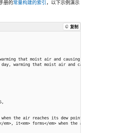
手册的
常量构建的索引
，以下示例演示
复制
warming that moist air and causing it to rise high into 
 day, warming that moist air and causing it to rise high
,

 when the air reaches its dew point—the temperature at w
</em>, it<em> forms</em> when the air reaches its dew po