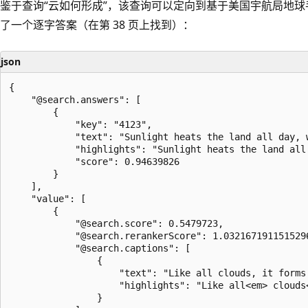
鉴于查询“云如何形成”，该查询可以定向到基于美国宇航局地球
了一个逐字答案（在第 38 页上找到）：
json
{

    "@search.answers": [

        {

            "key": "4123",

            "text": "Sunlight heats the land all day, 
            "highlights": "Sunlight heats the land all
            "score": 0.94639826

        }

    ],

    "value": [

        {

            "@search.score": 0.5479723,

            "@search.rerankerScore": 1.0321671911515296
            "@search.captions": [

                {

                    "text": "Like all clouds, it forms
                    "highlights": "Like all<em> clouds
                }
