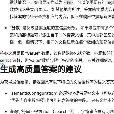
默认情况下，突出显示样式为
，可以使用现有的 highlig
<em>
数替代这些突出显示。 如其他地方所述，答案的实质内容
找答案的特征来查找相应的内容，但不在响应中撰写新语
“分数”
是反映答案强度的置信度分数。 如果响应中有多个
案和顶部标题可以派生自不同的搜索文档，其中顶部答案
档，但一般情况下，相同的文档显示在每个数组的顶部位
答案之后紧跟
“value”
数组，该数组始终包括分数、标题和任何
select 参数，则“value”数组仅限于指定的字段。 有关详细信
生成高质量答案的建议
为获得最佳结果，请返回具有以下特征的文档语料库的语义答案
"semanticConfiguration" 必须包含提供足够文
“优先内容字段”中列出可能包含答案的字段。 只有文档
查询字符串不得为 null（search=
），字符串应具有问题的特征
*