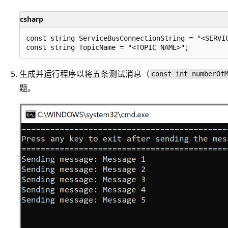
csharp
const string ServiceBusConnectionString = "<SERVIC
生成并运行程序以将五条测试消息（
const int numberOf
题。