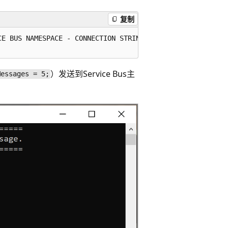
复制
E BUS NAMESPACE - CONNECTION STRING>";

）发送到Service Bus主
Messages = 5;