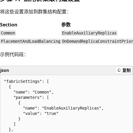
将这些设置添加到群集结构配置：
Section
参数
Common
EnableAuxiliaryReplicas
PlacementAndLoadBalancing
OnDemandReplicaConstraintPrio
示例代码段：
json
复制
"fabricSettings": [

  {

    "name": "Common",

    "parameters": [

      {

        "name": "EnableAuxiliaryReplicas",

        "value": "true"

      }

    ]

  },
