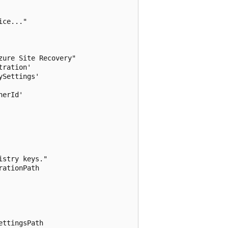
ce..."

ure Site Recovery"

ration'

Settings'

erId'

stry keys."

ationPath

ttingsPath
