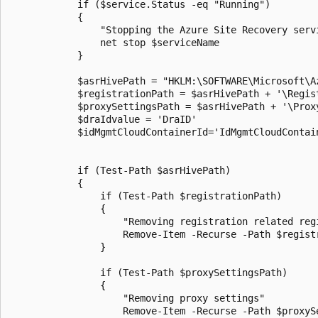
            if ($service.Status -eq "Running")

            {

                "Stopping the Azure Site Recovery servi
                net stop $serviceName

            }

            $asrHivePath = "HKLM:\SOFTWARE\Microsoft\Az
            $registrationPath = $asrHivePath + '\Regist
            $proxySettingsPath = $asrHivePath + '\Proxy
            $draIdvalue = 'DraID'

            $idMgmtCloudContainerId='IdMgmtCloudContain
            if (Test-Path $asrHivePath)

            {

                if (Test-Path $registrationPath)

                {

                    "Removing registration related regi
                    Remove-Item -Recurse -Path $registr
                }

                if (Test-Path $proxySettingsPath)

                {

                    "Removing proxy settings"

                    Remove-Item -Recurse -Path $proxySe