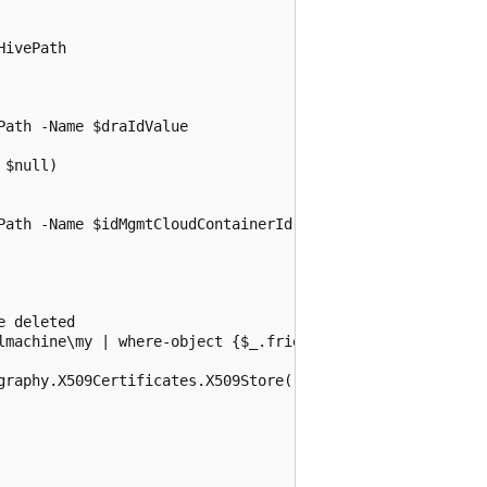
ivePath

ath -Name $draIdValue

$null)

Path -Name $idMgmtCloudContainerId

 deleted

lmachine\my | where-object {$_.friendlyname.startswith('
graphy.X509Certificates.X509Store("My","LocalMachine")
