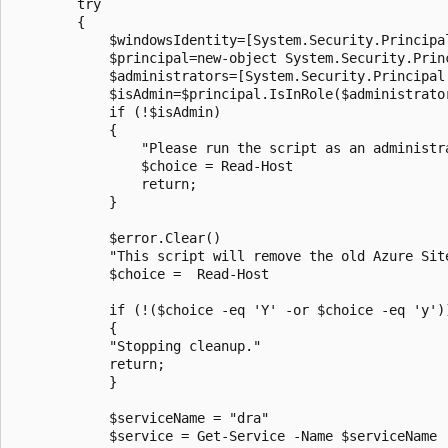
        try

        {

            $windowsIdentity=[System.Security.Principal
            $principal=new-object System.Security.Prin
            $administrators=[System.Security.Principal
            $isAdmin=$principal.IsInRole($administrator
            if (!$isAdmin)

            {

                "Please run the script as an administra
                $choice = Read-Host

                return;

            }

            $error.Clear()

            "This script will remove the old Azure Sit
            $choice =  Read-Host

            if (!($choice -eq 'Y' -or $choice -eq 'y'))
            {

            "Stopping cleanup."

            return;

            }

            $serviceName = "dra"

            $service = Get-Service -Name $serviceName
