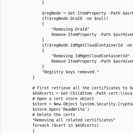
                }

                $regNode = Get-ItemProperty -Path $asrH
                if($regNode.DraID -ne $null)

                {

                    "Removing DraId"

                    Remove-ItemProperty -Path $asrHiveP
                }

                if($regNode.IdMgmtCloudContainerId -ne 
                {

                    "Removing IdMgmtCloudContainerId"

                    Remove-ItemProperty -Path $asrHive
                }

                "Registry keys removed."

            }

            # First retrieve all the certificates to be
            $ASRcerts = Get-ChildItem -Path cert:\loca
            # Open a cert store object

            $store = New-Object System.Security.Crypto
            $store.Open('ReadWrite')

            # Delete the certs

            "Removing all related certificates"

            foreach ($cert in $ASRcerts)

            {
