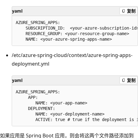
yaml
复制
AZURE_SPRING_APPS:

    SUBSCRIPTION_ID:  <your-azure-subscription-id>
    RESOURCE_GROUP: <your-resource-group-name>

/etc/azure-spring-cloud/context/azure-spring-apps-
deployment.yml
yaml
复制
AZURE_SPRING_APPS:

     APP:

        NAME: <your-app-name>

     DEPLOYMENT:

        NAME: <your-deployment-name>

如果应用是 Spring Boot 应用，则会将这两个文件路径添加到