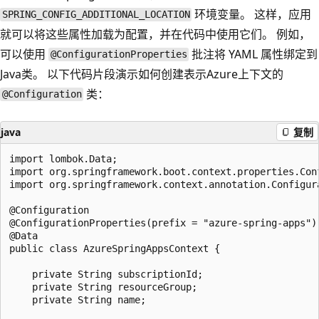
环境变量。 这样，应用
SPRING_CONFIG_ADDITIONAL_LOCATION
就可以将这些属性加载为配置，并在代码中使用它们。 例如，
可以使用
批注将 YAML 属性绑定到
@ConfigurationProperties
Java类。 以下代码片段演示如何创建表示Azure上下文的
类：
@Configuration
java
复制
import lombok.Data;

import org.springframework.boot.context.properties.Conf
import org.springframework.context.annotation.Configura
@Configuration

@ConfigurationProperties(prefix = "azure-spring-apps")

@Data

public class AzureSpringAppsContext {

    private String subscriptionId;

    private String resourceGroup;

    private String name;
