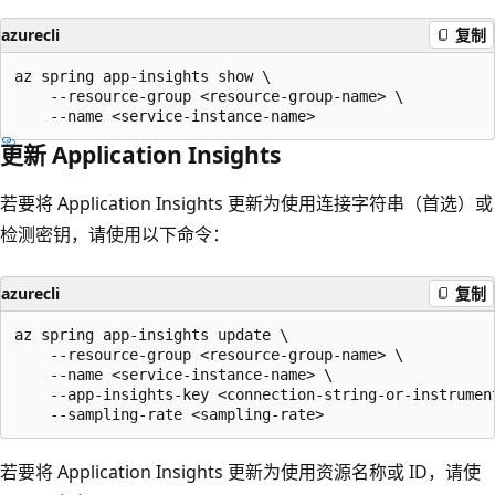
azurecli
复制
az spring app-insights show \

    --resource-group <resource-group-name> \

更新 Application Insights
若要将 Application Insights 更新为使用连接字符串（首选）或
检测密钥，请使用以下命令：
azurecli
复制
az spring app-insights update \

    --resource-group <resource-group-name> \

    --name <service-instance-name> \

    --app-insights-key <connection-string-or-instrument
若要将 Application Insights 更新为使用资源名称或 ID，请使