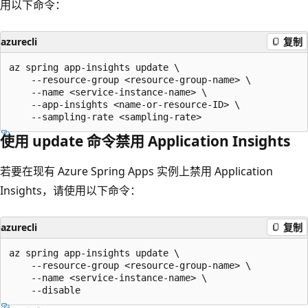
用以下命令：
azurecli
复制
az spring app-insights update \

    --resource-group <resource-group-name> \

    --name <service-instance-name> \

    --app-insights <name-or-resource-ID> \

使用 update 命令禁用 Application Insights
若要在现有 Azure Spring Apps 实例上禁用 Application
Insights，请使用以下命令：
azurecli
复制
az spring app-insights update \

    --resource-group <resource-group-name> \

    --name <service-instance-name> \
