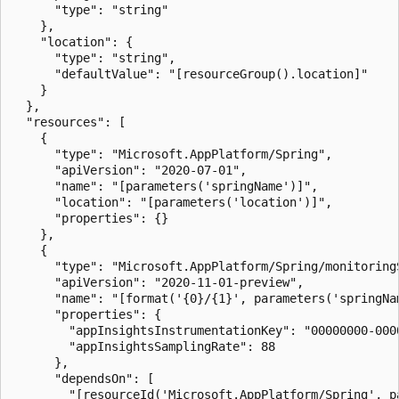
      "type": "string"

    },

    "location": {

      "type": "string",

      "defaultValue": "[resourceGroup().location]"

    }

  },

  "resources": [

    {

      "type": "Microsoft.AppPlatform/Spring",

      "apiVersion": "2020-07-01",

      "name": "[parameters('springName')]",

      "location": "[parameters('location')]",

      "properties": {}

    },

    {

      "type": "Microsoft.AppPlatform/Spring/monitoringS
      "apiVersion": "2020-11-01-preview",

      "name": "[format('{0}/{1}', parameters('springNam
      "properties": {

        "appInsightsInstrumentationKey": "00000000-0000
        "appInsightsSamplingRate": 88

      },

      "dependsOn": [

        "[resourceId('Microsoft.AppPlatform/Spring', pa