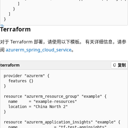
      ]

    }

  ]

Terraform
对于 Terraform 部署，请使用以下模板。 有关详细信息，请参
阅
azurerm_spring_cloud_service
。
terraform
复制
provider "azurerm" {

  features {}

}

resource "azurerm_resource_group" "example" {

  name     = "example-resources"

  location = "China North 2"

}

resource "azurerm_application_insights" "example" {

  name                = "tf-test-appinsights"
