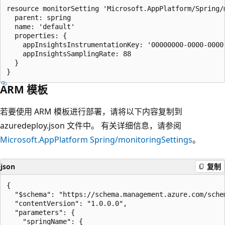
resource monitorSetting 'Microsoft.AppPlatform/Spring/
  parent: spring

  name: 'default'

  properties: {

    appInsightsInstrumentationKey: '00000000-0000-0000-
    appInsightsSamplingRate: 88

  }

ARM 模板
若要使用 ARM 模板进行部署，请将以下内容复制到
azuredeploy.json 文件中。 有关详细信息，请参阅
Microsoft.AppPlatform Spring/monitoringSettings
。
json
复制
{

  "$schema": "https://schema.management.azure.com/sche
  "contentVersion": "1.0.0.0",

  "parameters": {

    "springName": {
