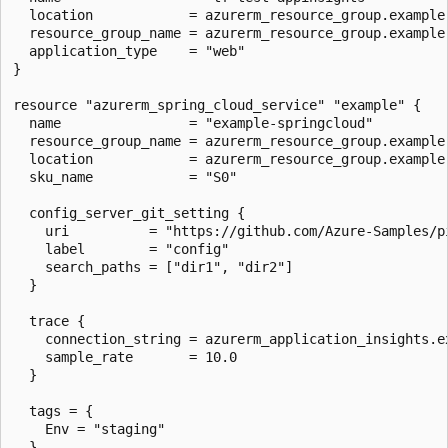
  location            = azurerm_resource_group.example.
  resource_group_name = azurerm_resource_group.example.
  application_type    = "web"

}

resource "azurerm_spring_cloud_service" "example" {

  name                = "example-springcloud"

  resource_group_name = azurerm_resource_group.example.
  location            = azurerm_resource_group.example.
  sku_name            = "S0"

  config_server_git_setting {

    uri          = "https://github.com/Azure-Samples/pi
    label        = "config"

    search_paths = ["dir1", "dir2"]

  }

  trace {

    connection_string = azurerm_application_insights.ex
    sample_rate       = 10.0

  }

  tags = {

    Env = "staging"

  }
