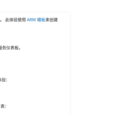
。 此体验使用
ARM 模板
来创建
服务仪表板。
体验
：
下表：