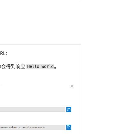
RL：
你会得到响应
。
Hello World