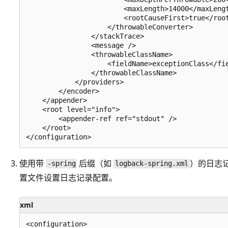
                        <maxLength>14000</maxLengt
                        <rootCauseFirst>true</root
                    </throwableConverter>

                </stackTrace>

                <message />

                <throwableClassName>

                    <fieldName>exceptionClass</fie
                </throwableClassName>

            </providers>

        </encoder>

    </appender>

    <root level="info">

        <appender-ref ref="stdout" />

    </root>

使用带
后缀（如
）的日志记
-spring
logback-spring.xml
置文件设置日志记录配置。
xml
<configuration>
