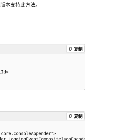
 及更高版本支持此方法。
复制
Id>

复制
core.ConsoleAppender">

er.LoggingEventCompositeJsonEncoder">
