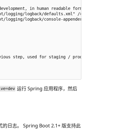
evelopment, in human readable format -->

t/logging/logback/defaults.xml" />

t/logging/logback/console-appender.xml" />

ious step, used for staging / production -->

运行 Spring 应用程序，然后
ive=dev
的日志。 Spring Boot 2.1+ 版支持此