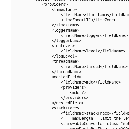
            <providers>

                <timestamp>

                    <fieldName>timestamp</fieldNam
                    <timeZone>UTC</timeZone>

                </timestamp>

                <loggerName>

                    <fieldName>logger</fieldName>

                </loggerName>

                <logLevel>

                    <fieldName>level</fieldName>

                </logLevel>

                <threadName>

                    <fieldName>thread</fieldName>

                </threadName>

                <nestedField>

                    <fieldName>mdc</fieldName>

                    <providers>

                        <mdc />

                    </providers>

                </nestedField>

                <stackTrace>

                    <fieldName>stackTrace</fieldNa
                    <!-- maxLength - limit the len
                    <throwableConverter class="net
                        <maxDepthPerThrowable>200<