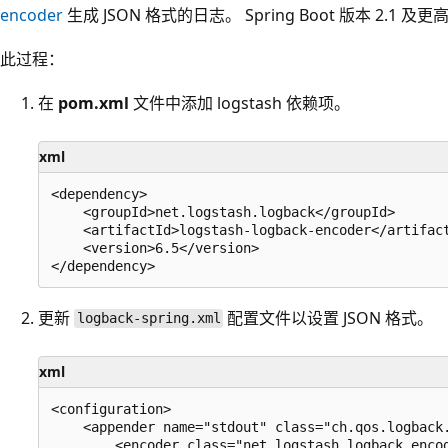
encoder
生成 JSON 格式的日志。 Spring Boot 版本 2.1
此过程：
在
pom.xml
文件中添加 logstash 依赖项。
xml
<dependency>

    <groupId>net.logstash.logback</groupId>

    <artifactId>logstash-logback-encoder</artifact
    <version>6.5</version>

更新
配置文件以设置 JSON 格式。
logback-spring.xml
xml
<configuration>

    <appender name="stdout" class="ch.qos.logback.
        <encoder class="net.logstash.logback.encod