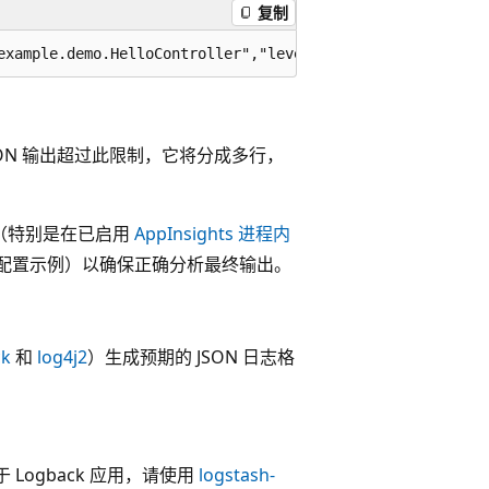
复制
JSON 输出超过此限制，它将分成多行，
录上（特别是在已启用
AppInsights 进程内
下面的配置示例）以确保正确分析最终输出。
ck
和
log4j2
）生成预期的 JSON 日志格
于 Logback 应用，请使用
logstash-