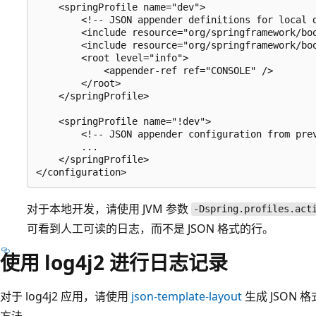
    <springProfile name="dev">

        <!-- JSON appender definitions for local d
        <include resource="org/springframework/boo
        <include resource="org/springframework/boo
        <root level="info">

            <appender-ref ref="CONSOLE" />

        </root>

    </springProfile>

    <springProfile name="!dev">

        <!-- JSON appender configuration from prev
        ...

    </springProfile>

对于本地开发，请使用 JVM 参数
-Dspring.profiles.act
可看到人工可读的日志，而不是 JSON 格式的行。
使用 log4j2 进行日志记录
对于 log4j2 应用，请使用
json-template-layout
生成 JSON 格式
方法。