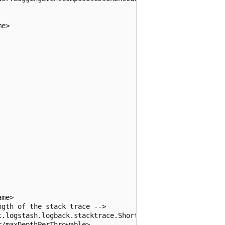
e>

me>

gth of the stack trace -->

.logstash.logback.stacktrace.ShortenedThrowableConverter
/maxDepthPerThrowable>
