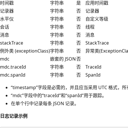
时间戳
字符串
是
应用时间戳
记录器
字符串
否
记录器
水平仪
字符串
否
自定义等级
会话
字符串
否
线程
消息
字符串
否
消息
stackTrace
字符串
否
StackTrace
例外类 (exceptionClass)
字符串
否
异常类(ExceptionCla
mdc
嵌套的 JSON
否
mdc.traceId
字符串
否
TraceId
mdc.spanId
字符串
否
SpanId
“timestamp”字段是必需的，并且应当采用 UTC 格式
“mdc”字段中的“traceId”和“spanId”用于跟踪。
在单个行中记录每条 JSON 记录。
日志记录示例