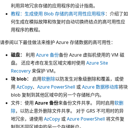
利用异地冗余存储的应用程序的设计指南。
教程：生成使用 Blob 存储的高可用性应用程序
：介绍了如
何生成在模拟故障和恢复时自动切换终结点的高可用性应
用程序的教程。
请参阅以下最佳做法来维护 Azure 存储数据的高可用性：
磁盘：
利用
Azure 备份
备份 Azure 虚拟机使用的 VM 磁
盘。 还应考虑在发生区域灾难时使用
Azure Site
Recovery
来保护 VM。
块 blob：
启用
软删除
以防发生对象级删除和覆盖，或使
用
AzCopy
、
Azure PowerShell
或
Azure 数据移动库
将块
blob 复制到其他区域中的另一个存储帐户内。
文件：使用
Azure 备份
来备份文件共享。 同时启用
软删
除
，以防止意外删除文件共享。 对于 GRS 不可用时的异
地冗余，请使用
AzCopy
或
Azure PowerShell
将文件复
制到不同区域中的另一个存储帐户。