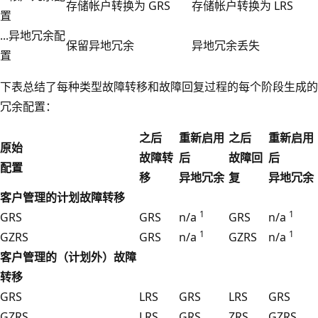
存储帐户转换为 GRS
存储帐户转换为 LRS
置
...异地冗余配
保留异地冗余
异地冗余丢失
置
下表总结了每种类型故障转移和故障回复过程的每个阶段生成的
冗余配置：
之后
重新启用
之后
重新启用
原始
故障转
后
故障回
后
配置
移
异地冗余
复
异地冗余
客户管理的计划故障转移
1
1
GRS
GRS
n/a
GRS
n/a
1
1
GZRS
GRS
n/a
GZRS
n/a
客户管理的（计划外）故障
转移
GRS
LRS
GRS
LRS
GRS
GZRS
LRS
GRS
ZRS
GZRS