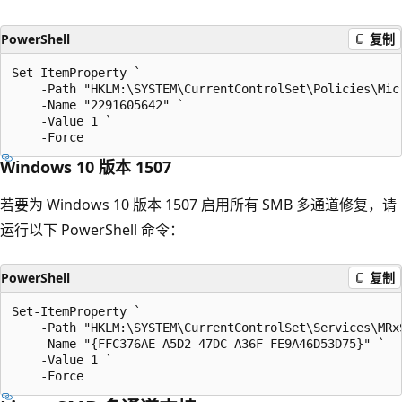
PowerShell
复制
Set-ItemProperty `

    -Path "HKLM:\SYSTEM\CurrentControlSet\Policies\Mic
    -Name "2291605642" `

    -Value 1 `

Windows 10 版本 1507
若要为 Windows 10 版本 1507 启用所有 SMB 多通道修复，请
运行以下 PowerShell 命令：
PowerShell
复制
Set-ItemProperty `

    -Path "HKLM:\SYSTEM\CurrentControlSet\Services\MRxS
    -Name "{FFC376AE-A5D2-47DC-A36F-FE9A46D53D75}" `

    -Value 1 `
