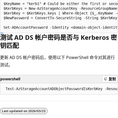
$KeyName = "kerb1" # Could be either the first or seco
$KerbKeys = New-AzStorageAccountKey -ResourceGroupName
$KerbKey = $KerbKeys.keys | Where-Object {$_.KeyName -
$NewPassword = ConvertTo-SecureString -String $KerbKey 
测试 AD DS 帐户密码是否与 Kerberos 密
钥匹配
更新 AD DS 帐户密码后，使用以下 PowerShell 命令对其进行
测试。
powershell
复制
阅
读
Last updated on
2026/03/23
模