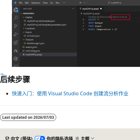
后续步骤
快速入门：使用 Visual Studio Code 创建流分析作业
阅
读
Last updated on
2026/07/03
模
式
中文 (简体)
你的隐私选择
主题