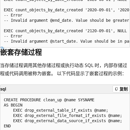
EXEC count_objects_by_date_created '2020-09-01', '2020-
-- Error

-- Invalid argument @end_date. Value should be greater 
EXEC count_objects_by_date_created '2120-09-01', NULL

-- Error

嵌套存储过程
当存储过程调用其他存储过程或执行动态 SQL 时，内部存储过
程或代码调用被称为嵌套。 以下代码显示了嵌套过程的示例：
sql
复制
CREATE PROCEDURE clean_up @name SYSNAME

AS BEGIN

    EXEC drop_external_table_if_exists @name;

    EXEC drop_external_file_format_if_exists @name;

    EXEC drop_external_data_source_if_exists @name;
