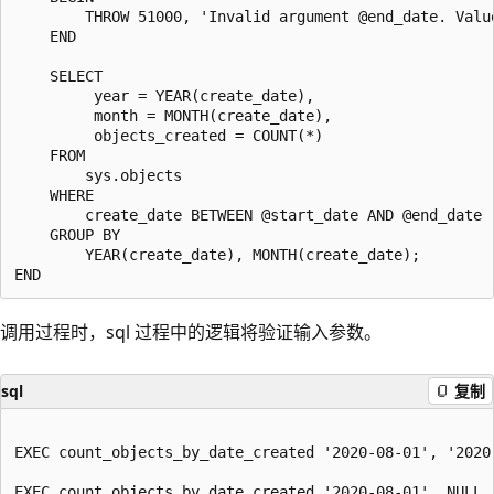
        THROW 51000, 'Invalid argument @end_date. Valu
    END

    SELECT

         year = YEAR(create_date),

         month = MONTH(create_date),

         objects_created = COUNT(*)

    FROM

        sys.objects

    WHERE

        create_date BETWEEN @start_date AND @end_date

    GROUP BY

        YEAR(create_date), MONTH(create_date);

调用过程时，sql 过程中的逻辑将验证输入参数。
sql
复制
EXEC count_objects_by_date_created '2020-08-01', '2020-
EXEC count_objects_by_date_created '2020-08-01', NULL
