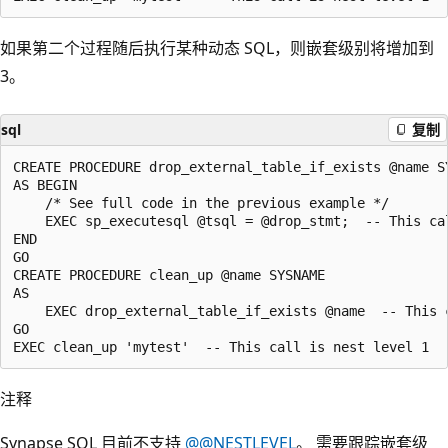
如果第二个过程随后执行某种动态 SQL，则嵌套级别将增加到
3。
sql
复制
CREATE PROCEDURE drop_external_table_if_exists @name SY
AS BEGIN

    /* See full code in the previous example */

    EXEC sp_executesql @tsql = @drop_stmt;  -- This cal
END

GO

CREATE PROCEDURE clean_up @name SYSNAME

AS

    EXEC drop_external_table_if_exists @name  -- This c
GO

注释
Synapse SQL 目前不支持
@@NESTLEVEL
。 需要跟踪嵌套级