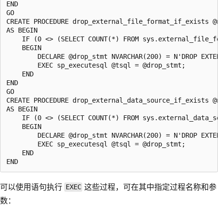
END

GO

CREATE PROCEDURE drop_external_file_format_if_exists @n
AS BEGIN

    IF (0 <> (SELECT COUNT(*) FROM sys.external_file_fo
    BEGIN

        DECLARE @drop_stmt NVARCHAR(200) = N'DROP EXTER
        EXEC sp_executesql @tsql = @drop_stmt;

    END

END

GO

CREATE PROCEDURE drop_external_data_source_if_exists @n
AS BEGIN

    IF (0 <> (SELECT COUNT(*) FROM sys.external_data_so
    BEGIN

        DECLARE @drop_stmt NVARCHAR(200) = N'DROP EXTER
        EXEC sp_executesql @tsql = @drop_stmt;

    END

可以使用语句执行
这些过程，可在其中指定过程名称和参
EXEC
数：