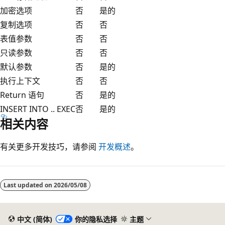
加密选项
否
是的
复制选项
否
否
表值参数
否
否
只读参数
否
否
默认参数
否
是的
执行上下文
否
否
Return 语句
否
是的
INSERT INTO .. EXEC
否
是的
相关内容
有关更多开发技巧，请参阅
开发概述
。
Last updated on
2026/05/08
中文 (简体)
你的隐私选择
主题