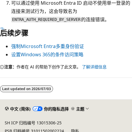
可以通过使用 Microsoft Entra ID 启动不使用单一登录的
连接来测试行为，这会导致名为
的连接错误。
ENTRA_AUTH_REQUIRED_BY_SERVER
后续步骤
强制Microsoft Entra多重身份验证
设置Windows 365的条件访问策略
注意：
作者在 AI 的帮助下创作了此文章。
了解详细信息
阅
读
Last updated on
2026/07/03
模
式
已
中文 (简体)
你的隐私选择
主题
禁
SH ICP 归档编号 13015306-25
用
PSB 归档编号 31011502002224
隐私