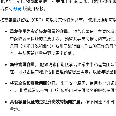
此功能目前以
预览版提供
。 有关适用于 Beta 版、预览版或尚
请参阅
预览
版使用条款。
按需容量预留组（CRG）可以与其他订阅共享。 使用此选项可
重复使用为灾难恢复保留的容量。
预留容量是当主要区域
中获取容量保证的主要手段。 预留共享支持按订阅重复使
负荷（例如开发和测试）或用于运行面向作业的工作负荷的
本，并从预留容量中驱动更多价值。
集中管理容量。
配额请求和期限承诺通常由中心运营团队
在，可以更集中地评估和管理预留容量需求，以便与容量
将安全性和容量问题分开。
出于安全原因，使用多个订阅
行。 此模式常见于为自己的最终用户提供服务的服务提供
具有容量保证的更经济高效的横向扩展。
按不同速率和时
量池。