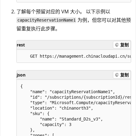
了解每个预留对应的 VM 大小。 以下示例以
为例，但您可以对其他预
capacityReservationName1
留重复执行此步骤。
rest
复制
json
复制
{ 

    "name": "capacityReservationName1", 

    "id": "/subscriptions/{subscriptionId}/reso
    "type": "Microsoft.Compute/capacityReservati
    "location": "chinanorth3", 

    "sku": { 

        "name": "Standard_D2s_v3", 

        "capacity": 3 

    }, 

    "zones": [ 
