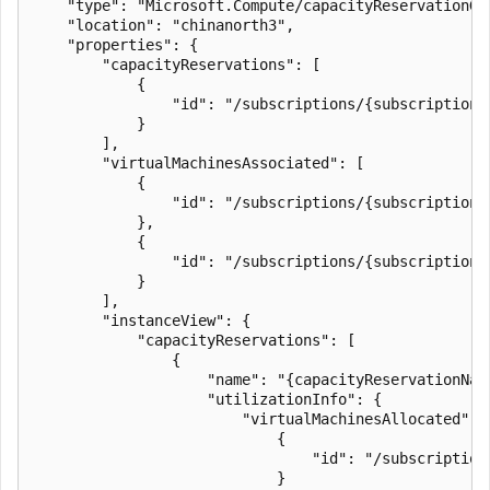
    "type": "Microsoft.Compute/capacityReservationGro
    "location": "chinanorth3", 

    "properties": { 

        "capacityReservations": [ 

            { 

                "id": "/subscriptions/{subscriptionI
            } 

        ], 

        "virtualMachinesAssociated": [ 

            { 

                "id": "/subscriptions/{subscriptionI
            }, 

            { 

                "id": "/subscriptions/{subscriptionI
            } 

        ], 

        "instanceView": { 

            "capacityReservations": [ 

                { 

                    "name": "{capacityReservationName
                    "utilizationInfo": { 

                        "virtualMachinesAllocated": [
                            { 

                                "id": "/subscription
                            } 
