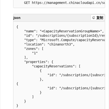
json
复制
{ 

    "name": "<CapacityReservationGroupName>", 

    "id": "/subscriptions/{subscriptionId}/reso
    "type": "Microsoft.Compute/capacityReservati
    "location": "chinanorth3", 

    "zones": [ 

        "1" 

    ], 

    "properties": { 

        "capacityReservations": [ 

            { 

                "id": "/subscriptions/{subscrip
            }, 

{ 

                "id": "/subscriptions/{subscrip
            } 

        ] 

    } 
