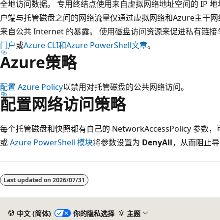
全地访问数据。 专用终结点使用来自虚拟网络地址空间的 IP 
户端与托管磁盘之间的网络流量仅通过虚拟网络和Azure主干
来自公共 Internet 的暴露。 使用磁盘访问资源来促进私有
门户
或
Azure CLI和Azure PowerShell文章
。
Azure策略
配置 Azure Policy
以禁用对托管磁盘的公共网络访问。
配置网络访问策略
每个托管磁盘和快照都有自己的 NetworkAccessPolicy 
或
Azure PowerShell 模块
将参数设置为
DenyAll
，从而阻止导
阅
读
Last updated on
2026/07/31
模
式
已
中文 (简体)
你的隐私选择
主题