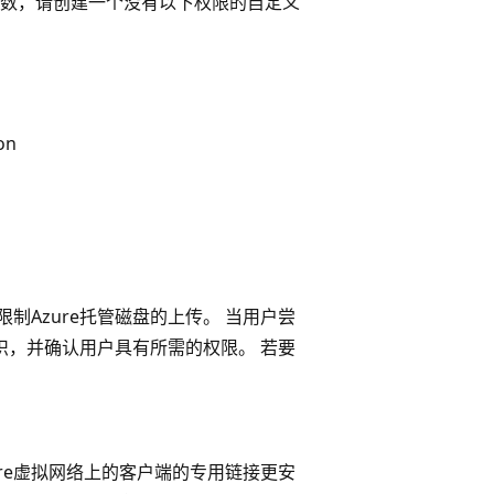
照的人数，请创建一个没有以下权限的自定义
on
n
它来限制Azure托管磁盘的上传。 当用户尝
用户的标识，并确认用户具有所需的权限。 若要
re虚拟网络上的客户端的专用链接更安