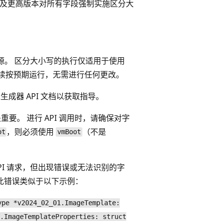
-02-01 及更高版本对所有字段强制实施区分大
源。 区分大小写的执行仅适用于使用
资源将继续按预期运行，无需进行任何更改。
成器 API 文档以获取指导。
重要。 进行 API 调用时，请确保对字
，则必须使用
（不是
ot
vmBoot
送 API 请求，但出现错误或无法识别的字
此错误类似于以下示例：
ype *v2024_02_01.ImageTemplate:
.ImageTemplateProperties: struct