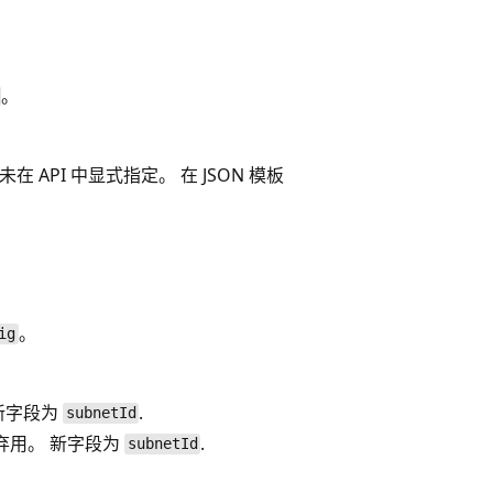
。
API 中显式指定。 在 JSON 模板
。
ig
新字段为
.
subnetId
弃用。 新字段为
.
subnetId