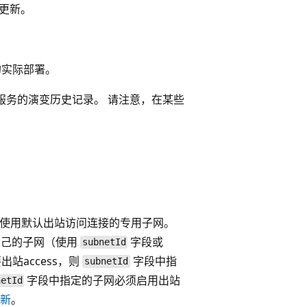
能更新。
云的实际部署。
成器服务的演变历史记录。 请注意，在某些
创建不再使用默认出站访问连接的专用子网。
自己的子网（使用
字段或
subnetId
站access，则
字段中指
subnetId
字段中指定的子网必须启用出站
netId
新
。