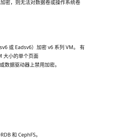
统卷已加密，则无法对数据卷或操作系统卷
v6 或 Eadsv6）加密 v6 系列 VM。 有
M 大小的单个页面
驱动器或数据驱动器上禁用加密。
B 和 CephFS。