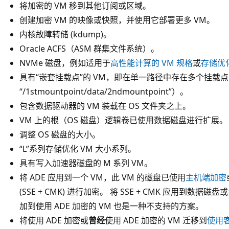
将加密的 VM 移到其他订阅或区域。
创建加密 VM 的映像或快照，并使用它部署更多 VM。
内核故障转储 (kdump)。
Oracle ACFS（ASM 群集文件系统）。
NVMe 磁盘，例如适用于
高性能计算的 VM 规格
或
存储优化
具有“嵌套挂载点”的 VM，即在单一路径中存在多个挂载
“/1stmountpoint/data/2ndmountpoint”）。
包含数据驱动器的 VM 装载在 OS 文件夹之上。
VM 上的根（OS 磁盘）逻辑卷已使用数据磁盘进行扩展。
调整 OS 磁盘的大小。
“L”系列存储优化 VM 大小系列。
具有写入加速器磁盘的 M 系列 VM。
将 ADE 应用到一个 VM，此 VM 的磁盘已使用
主机端加密
(SSE + CMK) 进行加密。 将 SSE + CMK 应用到数据磁
加到使用 ADE 加密的 VM 也是一种不支持的方案。
将使用 ADE 加密或
曾经
使用 ADE 加密的 VM 迁移到
使用