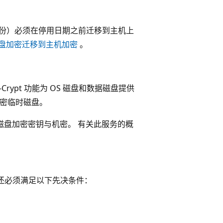
包括备份）必须在停用日期之前迁移到主机上
e 磁盘加密迁移到主机加密
。
 DM-Crypt 功能为 OS 磁盘和数据磁盘提供
会加密临时磁盘。
磁盘加密密钥与机密。 有关此服务的概
 还必须满足以下先决条件：