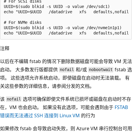
# For SCSI disks

UUID=$(sudo blkid -s UUID -o value /dev/sdc1)

echo "UUID=$UUID   /datadrive   xfs   defaults,nofail  
# For NVMe disks

UUID=$(sudo blkid -s UUID -o value /dev/nvme1n1p1)

注释
以后在不编辑 fstab 的情况下删除数据磁盘可能会导致 VM 无法
启动。 大多数发行版都提供
和/或
fstab 选
nofail
nobootwait
项。 这些选项允许系统启动，即使磁盘在启动时无法装载。 有
关这些参数的详细信息，请参阅分发的文档。
该
选项可确保即使文件系统已损坏或磁盘在启动时不存
nofail
在，VM 也会启动。 如果没有此选项，可能会遇到由于
FSTAB
错误而无法通过 SSH 连接到 Linux VM
的行为
如果修改 fstab 会导致启动失败，则 Azure VM 串行控制台可用