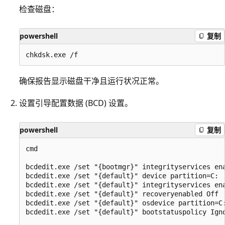
检查磁盘：
powershell
复制
确保报告显示磁盘干净且运行状况正常。
设置引导配置数据 (BCD) 设置。
powershell
复制
cmd

bcdedit.exe /set "{bootmgr}" integrityservices ena
bcdedit.exe /set "{default}" device partition=C:

bcdedit.exe /set "{default}" integrityservices ena
bcdedit.exe /set "{default}" recoveryenabled Off

bcdedit.exe /set "{default}" osdevice partition=C:
bcdedit.exe /set "{default}" bootstatuspolicy Igno