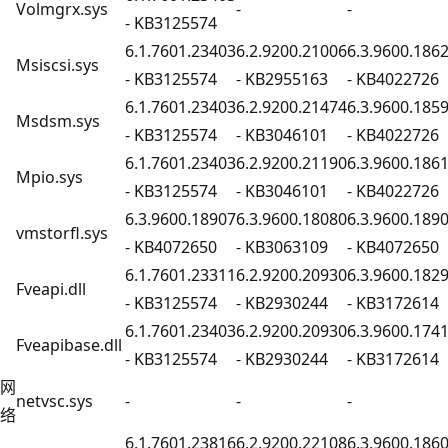
Volmgrx.sys
-
-
- KB3125574
6.1.7601.23403
6.2.9200.21006
6.3.9600.186
Msiscsi.sys
- KB3125574
- KB2955163
- KB4022726
6.1.7601.23403
6.2.9200.21474
6.3.9600.185
Msdsm.sys
- KB3125574
- KB3046101
- KB4022726
6.1.7601.23403
6.2.9200.21190
6.3.9600.186
Mpio.sys
- KB3125574
- KB3046101
- KB4022726
6.3.9600.18907
6.3.9600.18080
6.3.9600.189
vmstorfl.sys
- KB4072650
- KB3063109
- KB4072650
6.1.7601.23311
6.2.9200.20930
6.3.9600.182
Fveapi.dll
- KB3125574
- KB2930244
- KB3172614
6.1.7601.23403
6.2.9200.20930
6.3.9600.174
Fveapibase.dll
- KB3125574
- KB2930244
- KB3172614
网
netvsc.sys
-
-
-
络
6.1.7601.23816
6.2.9200.22108
6.3.9600.186