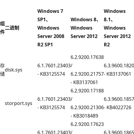
Windows 7
Windows
SP1、
Windows 8、
8.1、
组
二进制
Windows
Windows
Windows
件
Server 2008
Server 2012
Server 2012
R2 SP1
R2
6.2.9200.17638
存
6.1.7601.23403
/
6.3.9600.182
disk.sys
储
- KB3125574
6.2.9200.21757
- KB3137061
- KB3137061
6.2.9200.17188
6.1.7601.23403
/
6.3.9600.185
storport.sys
- KB3125574
6.2.9200.21306
- KB4022726
- KB3018489
6.2.9200.17623
6.1.7601.23403
/
6.3.9600.186