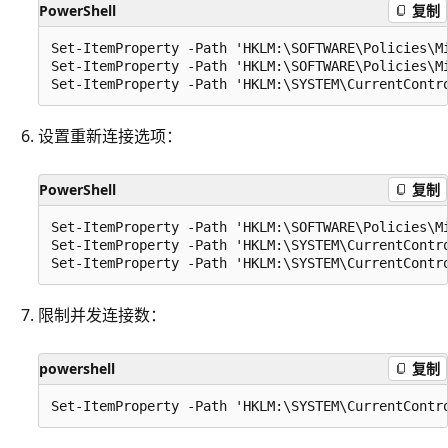
PowerShell
复制
Set-ItemProperty -Path 'HKLM:\SOFTWARE\Policies\M
Set-ItemProperty -Path 'HKLM:\SOFTWARE\Policies\M
设置重新连接选项：
PowerShell
复制
Set-ItemProperty -Path 'HKLM:\SOFTWARE\Policies\M
Set-ItemProperty -Path 'HKLM:\SYSTEM\CurrentContr
限制并发连接数：
powershell
复制