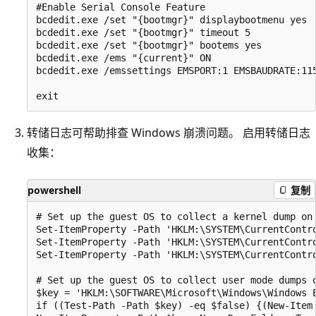
#Enable Serial Console Feature

bcdedit.exe /set "{bootmgr}" displaybootmenu yes

bcdedit.exe /set "{bootmgr}" timeout 5

bcdedit.exe /set "{bootmgr}" bootems yes

bcdedit.exe /ems "{current}" ON

bcdedit.exe /emssettings EMSPORT:1 EMSBAUDRATE:115
转储日志可帮助排查 Windows 崩溃问题。 启用转储日志
收集：
powershell
复制
# Set up the guest OS to collect a kernel dump on 
Set-ItemProperty -Path 'HKLM:\SYSTEM\CurrentContro
Set-ItemProperty -Path 'HKLM:\SYSTEM\CurrentContr
Set-ItemProperty -Path 'HKLM:\SYSTEM\CurrentContro
# Set up the guest OS to collect user mode dumps o
$key = 'HKLM:\SOFTWARE\Microsoft\Windows\Windows E
if ((Test-Path -Path $key) -eq $false) {(New-Item