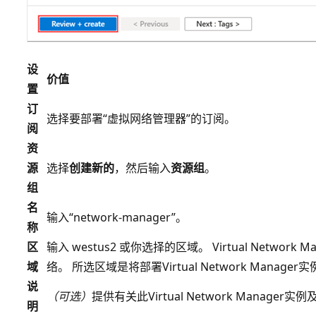
设
价值
置
订
选择要部署“虚拟网络管理器”的订阅。
阅
资
源
选择
创建新的
，然后输入
资源组
。
组
名
输入“network-manager”
。
称
区
输入 westus2 或你选择的区域
。 Virtual Netwo
域
络。 所选区域是将部署Virtual Network Manage
说
（可选）
提供有关此Virtual Network Manage
明