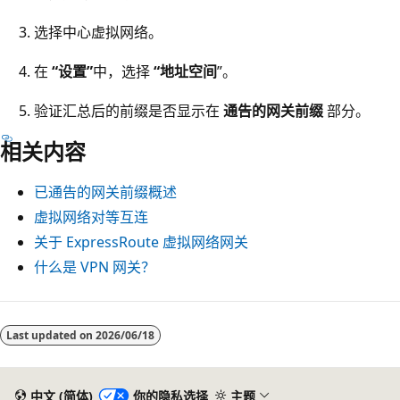
选择中心虚拟网络。
在
“设置”
中，选择
“地址空间
”。
验证汇总后的前缀是否显示在
通告的网关前缀
部分。
相关内容
已通告的网关前缀概述
虚拟网络对等互连
关于 ExpressRoute 虚拟网络网关
什么是 VPN 网关？
阅
读
Last updated on
2026/06/18
模
式
中文 (简体)
你的隐私选择
主题