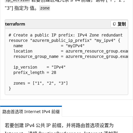
"3"] 指定为
值。
zone
terraform
复制
# Create a public IP prefix: IPv4 Zone redundant

resource "azurerm_public_ip_prefix" "my_ipv4" {

  name                = "myIPv4"

  location            = azurerm_resource_group.exampl
  resource_group_name = azurerm_resource_group.exampl
  ip_version    = "IPv4"

  prefix_length = 28

  zones = ["1", "2", "3"]

路由首选项 Internet IPv4 前缀
若要创建 IPv4 公共 IP 前缀，并将路由首选项设置为