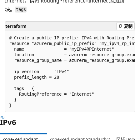
Internet，请将 RoutingPreference=Internet 添加到
块。
tags
terraform
复制
# Create a public IP prefix: IPv4 with Routing Prefer
resource "azurerm_public_ip_prefix" "my_ipv4_rp_inter
  name                = "myIPv4RPInternet"

  location            = azurerm_resource_group.exampl
  resource_group_name = azurerm_resource_group.exampl
  ip_version    = "IPv4"

  prefix_length = 28

  tags = {

    RoutingPreference = "Internet"

  }

IPv6
Zone-Redundant
Zone-Redundant Standardv2
区域 IPv6