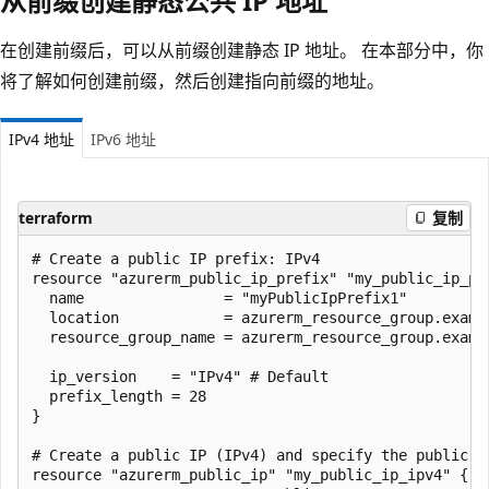
从前缀创建静态公共 IP 地址
在创建前缀后，可以从前缀创建静态 IP 地址。 在本部分中，你
将了解如何创建前缀，然后创建指向前缀的地址。
IPv4 地址
IPv6 地址
terraform
复制
# Create a public IP prefix: IPv4

resource "azurerm_public_ip_prefix" "my_public_ip_pre
  name                = "myPublicIpPrefix1"

  location            = azurerm_resource_group.exampl
  resource_group_name = azurerm_resource_group.exampl
  ip_version    = "IPv4" # Default

  prefix_length = 28

}

# Create a public IP (IPv4) and specify the public IP
resource "azurerm_public_ip" "my_public_ip_ipv4" {
