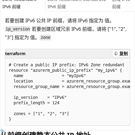
IPv6 前缀
IPv6 前缀
前缀
若要创建 IPv6 公共 IP 前缀，请将 IPv6 指定为
值。
若要创建区域冗余 IPv6 前缀，请将 ["1", "2",
ip_version
"3"] 指定为
值。
zone
terraform
复制
# Create a public IP prefix: IPv6 Zone redundant

resource "azurerm_public_ip_prefix" "my_ipv6" {

  name                = "myIpv6"

  location            = azurerm_resource_group.exampl
  resource_group_name = azurerm_resource_group.exampl
  ip_version    = "IPv6"

  prefix_length = 124

  zones = ["1", "2", "3"]
