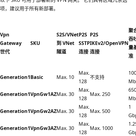
项，建议用于所有新部署。
聚
Vpn
S2S/VNet
P2S
P2S
吞
Gateway
SKU
到 VNet
SSTP
IKEv2/OpenVPN
量
世代
隧道
连接
连接
准
Max.
10
Generation1
Basic
Max. 10
不支持
128
Mb
Max.
65
Generation1
VpnGw1AZ
Max. 30
Max. 250
128
Mb
Max.
1
Generation1
VpnGw2AZ
Max. 30
Max. 500
128
Gb
Max.
1.2
Generation1
VpnGw3AZ
Max. 30
Max. 1000
128
Gb