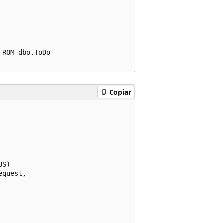
ROM dbo.ToDo

Copiar
S)

quest,
