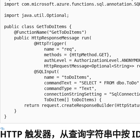
import com.microsoft.azure.functions.sql.annotation.SQL
import java.util.Optional;

public class GetToDoItems {

    @FunctionName("GetToDoItems")

    public HttpResponseMessage run(

            @HttpTrigger(

                name = "req",

                methods = {HttpMethod.GET},

                authLevel = AuthorizationLevel.ANONYMOU
                HttpRequestMessage<Optional<String>> re
            @SQLInput(

                name = "toDoItems",

                commandText = "SELECT * FROM dbo.ToDo",
                commandType = "Text",

                connectionStringSetting = "SqlConnectio
                ToDoItem[] toDoItems) {

        return request.createResponseBuilder(HttpStatu
    }

HTTP 触发器，从查询字符串中按 I