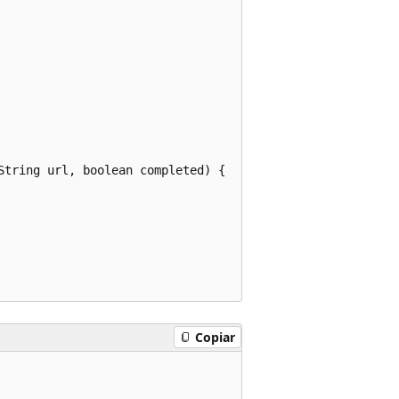
tring url, boolean completed) {

Copiar