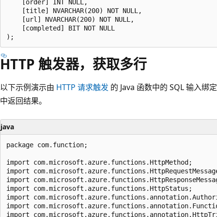
    [order] INT NULL,

    [title] NVARCHAR(200) NOT NULL,

    [url] NVARCHAR(200) NOT NULL,

    [completed] BIT NOT NULL

HTTP 触发器，获取多行
以下示例演示由
HTTP 请求触发
的 Java 函数中的 SQL 输入
中返回结果。
java
package com.function;

import com.microsoft.azure.functions.HttpMethod;

import com.microsoft.azure.functions.HttpRequestMessage
import com.microsoft.azure.functions.HttpResponseMessag
import com.microsoft.azure.functions.HttpStatus;

import com.microsoft.azure.functions.annotation.Authori
import com.microsoft.azure.functions.annotation.Functio
import com.microsoft.azure.functions.annotation.HttpTri