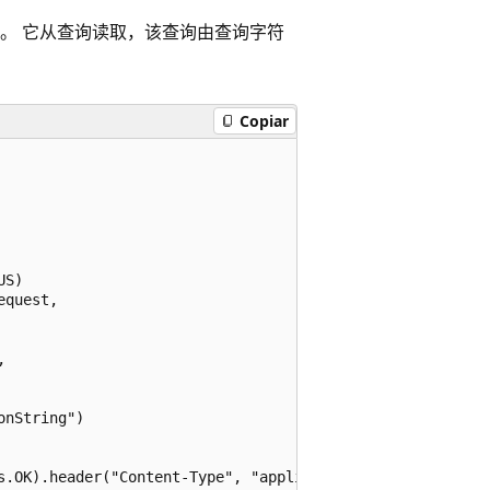
入绑定。 它从查询读取，该查询由查询字符
Copiar
S)

quest,



nString")

s.OK).header("Content-Type", "application/json").body(toD