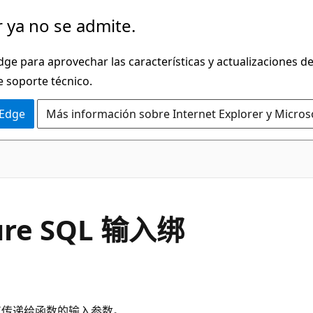
 ya no se admite.
dge para aprovechar las características y actualizaciones 
e soporte técnico.
 Edge
Más información sobre Internet Explorer y Micros
zure SQL 输入绑
将其传递给函数的输入参数。