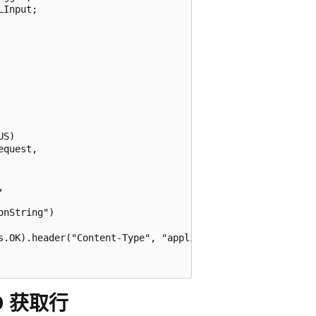
Input;

S)

quest,



nString")

s.OK).header("Content-Type", "application/json").body(toD
D 获取行