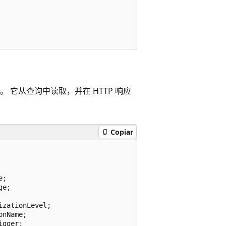
绑定。 它从查询中读取，并在 HTTP 响应
Copiar
;

e;

zationLevel;

nName;

gger;
