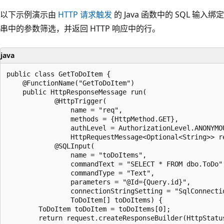
以下示例演示由
HTTP 请求触发
的 Java 函数中的 SQL 输
串中的参数筛选，并返回 HTTP 响应中的行。
java
public class GetToDoItem {

    @FunctionName("GetToDoItem")

    public HttpResponseMessage run(

            @HttpTrigger(

                name = "req",

                methods = {HttpMethod.GET},

                authLevel = AuthorizationLevel.ANONYMOU
                HttpRequestMessage<Optional<String>> re
            @SQLInput(

                name = "toDoItems",

                commandText = "SELECT * FROM dbo.ToDo",
                commandType = "Text",

                parameters = "@Id={Query.id}",

                connectionStringSetting = "SqlConnectio
                ToDoItem[] toDoItems) {

        ToDoItem toDoItem = toDoItems[0];

        return request.createResponseBuilder(HttpStatu