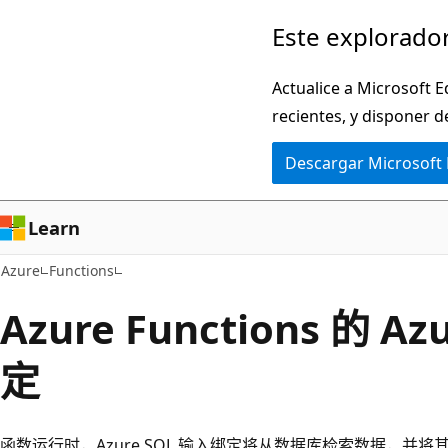
Ir
Este explorador
al
contenido
Actualice a Microsoft E
principal
recientes, y disponer d
Descargar Microsoft
Learn
Azure
Functions
Azure Functions 的 A
定
函数运行时，Azure SQL 输入绑定将从数据库检索数据，并