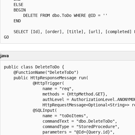
    ELSE

    BEGIN

        DELETE FROM dbo.ToDo WHERE @ID = ''

    END

    SELECT [Id], [order], [title], [url], [completed] F
java
public class DeleteToDo {

    @FunctionName("DeleteToDo")

    public HttpResponseMessage run(

            @HttpTrigger(

                name = "req",

                methods = {HttpMethod.GET},

                authLevel = AuthorizationLevel.ANONYMOU
                HttpRequestMessage<Optional<String>> re
            @SQLInput(

                name = "toDoItems",

                commandText = "dbo.DeleteToDo",

                commandType = "StoredProcedure",

                parameters = "@Id={Query.id}",
