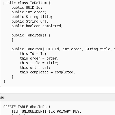
public class ToDoItem {

    public UUID Id;

    public int order;

    public String title;

    public String url;

    public boolean completed;

    public ToDoItem() {

    }

    public ToDoItem(UUID Id, int order, String title, S
        this.Id = Id;

        this.order = order;

        this.title = title;

        this.url = url;

        this.completed = completed;

    }

sql
CREATE TABLE dbo.ToDo (

    [Id] UNIQUEIDENTIFIER PRIMARY KEY,
