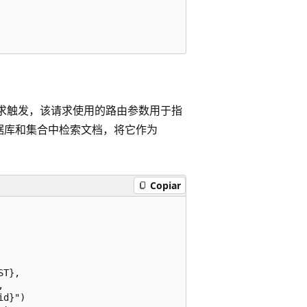
P 请求触发，该请求使用的路由参数用于指
的数据库和集合中检索文档，将它作为
Copiar
T},



d}")
