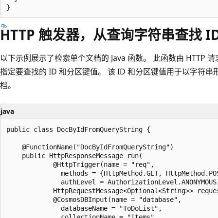
HTTP 触发器，从查询字符串查找 ID
以下示例展示了检索单个文档的 Java 函数。 此函数由 HTT
指定要查找的 ID 和分区键值。 该 ID 和分区键值用于以字
档。
java
public class DocByIdFromQueryString {

    @FunctionName("DocByIdFromQueryString")

    public HttpResponseMessage run(

            @HttpTrigger(name = "req",

              methods = {HttpMethod.GET, HttpMethod.POS
              authLevel = AuthorizationLevel.ANONYMOUS)
            HttpRequestMessage<Optional<String>> reques
            @CosmosDBInput(name = "database",

              databaseName = "ToDoList",

              collectionName = "Items",
