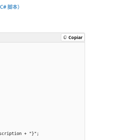
C# 脚本）
Copiar
cription + "}";
