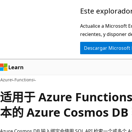
Ir
Este explorador
al
contenido
Actualice a Microsoft E
principal
recientes, y disponer d
Descargar Microsoft
Learn
Azure
Functions
适用于 Azure Function
本的 Azure Cosmos D
Azure Cosmos DB 输入绑定会使用 SQL API 检索一个或多个 