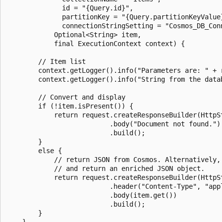
              id = "{Query.id}",

              partitionKey = "{Query.partitionKeyValue}
              connectionStringSetting = "Cosmos_DB_Conn
            Optional<String> item,

            final ExecutionContext context) {

        // Item list

        context.getLogger().info("Parameters are: " + r
        context.getLogger().info("String from the data
        // Convert and display

        if (!item.isPresent()) {

            return request.createResponseBuilder(HttpSt
                          .body("Document not found.")

                          .build();

        }

        else {

            // return JSON from Cosmos. Alternatively, 
            // and return an enriched JSON object.

            return request.createResponseBuilder(HttpSt
                          .header("Content-Type", "appl
                          .body(item.get())

                          .build();

        }

    }
