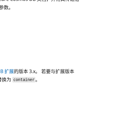
询参数。
DB 扩展
的版本 3.x。 若要与扩展版本
替换为
。
container