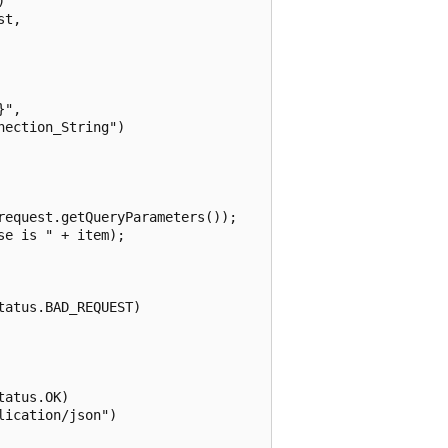


t,

",

ection_String")

equest.getQueryParameters());

e is " + item);

atus.BAD_REQUEST)

atus.OK)

ication/json")
