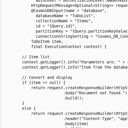
              authLevel = AuthorizationLevel.ANONYMOUS)
            HttpRequestMessage<Optional<String>> reques
            @CosmosDBInput(name = "database",

              databaseName = "ToDoList",

              collectionName = "Items",

              id = "{Query.id}",

              partitionKey = "{Query.partitionKeyValue}
              connectionStringSetting = "Cosmos_DB_Conn
            ToDoItem item,

            final ExecutionContext context) {

        // Item list

        context.getLogger().info("Parameters are: " + r
        context.getLogger().info("Item from the databas
        // Convert and display

        if (item == null) {

            return request.createResponseBuilder(HttpSt
                          .body("Document not found.")

                          .build();

        }

        else {

            return request.createResponseBuilder(HttpSt
                          .header("Content-Type", "appl
                          .body(item)
