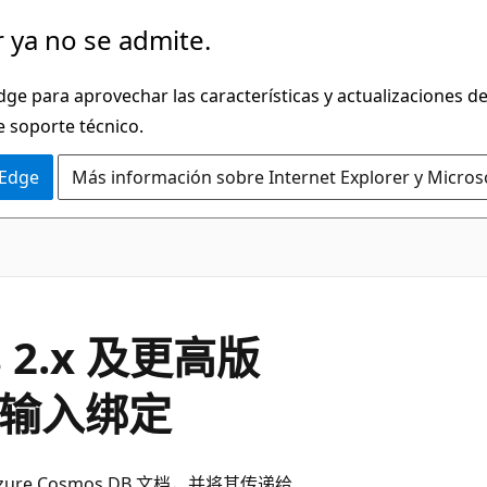
 ya no se admite.
dge para aprovechar las características y actualizaciones 
e soporte técnico.
 Edge
Más información sobre Internet Explorer y Micros
s 2.x 及更高版
B 输入绑定
Azure Cosmos DB 文档，并将其传递给