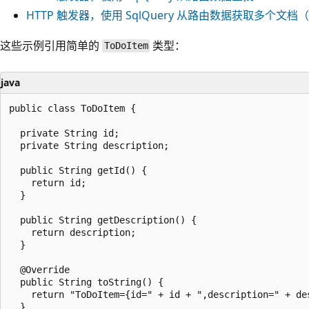
HTTP 触发器，使用 SqlQuery 从路由数据获取多个文档（
这些示例引用简单的
类型：
ToDoItem
java
public class ToDoItem {

  private String id;

  private String description;

  public String getId() {

    return id;

  }

  public String getDescription() {

    return description;

  }

  @Override

  public String toString() {

    return "ToDoItem={id=" + id + ",description=" + des
  }
