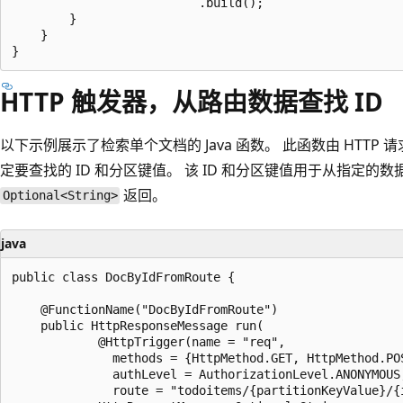
                          .build();

        }

    }

HTTP 触发器，从路由数据查找 ID
以下示例展示了检索单个文档的 Java 函数。 此函数由 HTT
定要查找的 ID 和分区键值。 该 ID 和分区键值用于从指定
返回。
Optional<String>
java
public class DocByIdFromRoute {

    @FunctionName("DocByIdFromRoute")

    public HttpResponseMessage run(

            @HttpTrigger(name = "req",

              methods = {HttpMethod.GET, HttpMethod.POS
              authLevel = AuthorizationLevel.ANONYMOUS,
              route = "todoitems/{partitionKeyValue}/{i