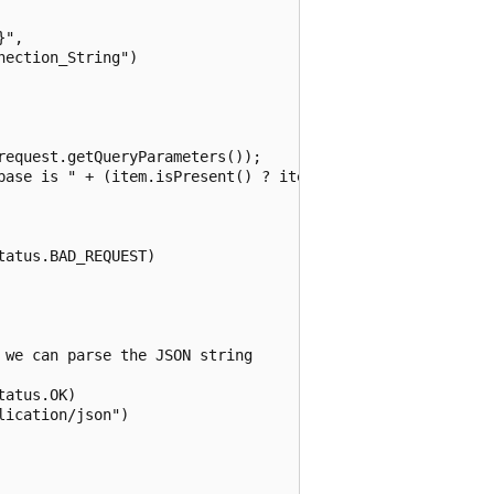
",

ection_String")

equest.getQueryParameters());

base is " + (item.isPresent() ? item.get() : null));

atus.BAD_REQUEST)

we can parse the JSON string

atus.OK)

ication/json")
