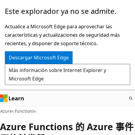
Ir
Este explorador ya no se admite.
al
contenido
Actualice a Microsoft Edge para aprovechar las
principal
características y actualizaciones de seguridad más
recientes, y disponer de soporte técnico.
Descargar Microsoft Edge
Más información sobre Internet Explorer y
Microsoft Edge
Learn
Azure
Functions
Azure Functions 的 Azure 事件