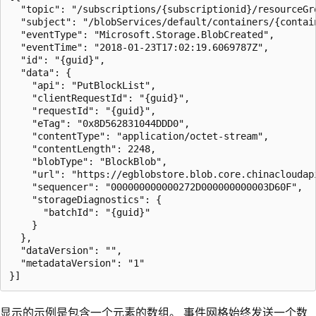
  "topic": "/subscriptions/{subscriptionid}/resourceGr
  "subject": "/blobServices/default/containers/{contain
  "eventType": "Microsoft.Storage.BlobCreated",

  "eventTime": "2018-01-23T17:02:19.6069787Z",

  "id": "{guid}",

  "data": {

    "api": "PutBlockList",

    "clientRequestId": "{guid}",

    "requestId": "{guid}",

    "eTag": "0x8D562831044DDD0",

    "contentType": "application/octet-stream",

    "contentLength": 2248,

    "blobType": "BlockBlob",

    "url": "https://egblobstore.blob.core.chinacloudap
    "sequencer": "000000000000272D000000000003D60F",

    "storageDiagnostics": {

      "batchId": "{guid}"

    }

  },

  "dataVersion": "",

  "metadataVersion": "1"

显示的示例是包含一个元素的数组。 事件网格始终发送一个数