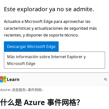
Ir
Este explorador ya no se admite.
al
contenido
Actualice a Microsoft Edge para aprovechar las
principal
características y actualizaciones de seguridad más
recientes, y disponer de soporte técnico.
Descargar Microsoft Edge
Más información sobre Internet Explorer y
Microsoft Edge
Learn
Azure
消息服务
事件网格
什么是 Azure 事件网格？