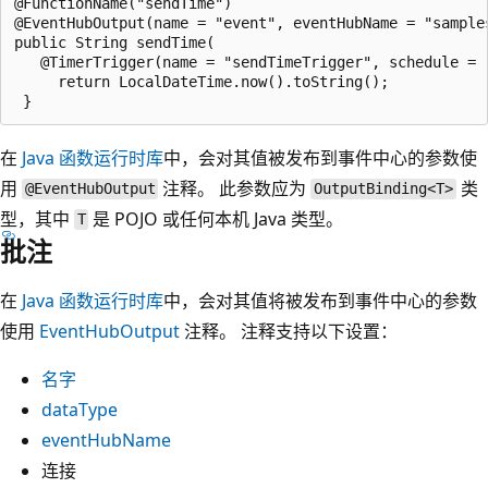
@FunctionName("sendTime")

@EventHubOutput(name = "event", eventHubName = "sample
public String sendTime(

   @TimerTrigger(name = "sendTimeTrigger", schedule = 
     return LocalDateTime.now().toString();

在
Java 函数运行时库
中，会对其值被发布到事件中心的参数使
用
注释。 此参数应为
类
@EventHubOutput
OutputBinding<T>
型，其中
是 POJO 或任何本机 Java 类型。
T
批注
在
Java 函数运行时库
中，会对其值将被发布到事件中心的参数
使用
EventHubOutput
注释。 注释支持以下设置：
名字
dataType
eventHubName
连接