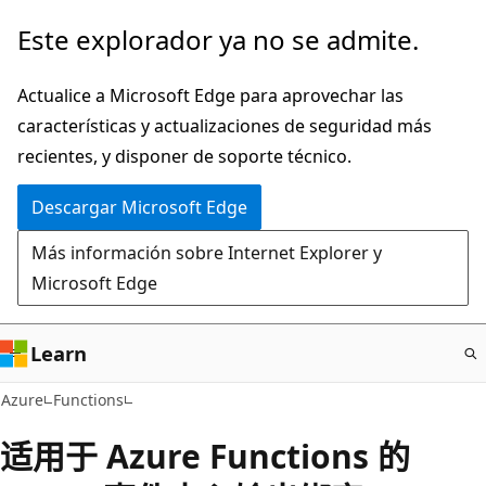
Ir
Este explorador ya no se admite.
al
contenido
Actualice a Microsoft Edge para aprovechar las
principal
características y actualizaciones de seguridad más
recientes, y disponer de soporte técnico.
Descargar Microsoft Edge
Más información sobre Internet Explorer y
Microsoft Edge
Learn
Azure
Functions
适用于 Azure Functions 的