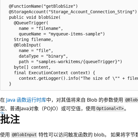
  @FunctionName("getBlobSize")

  @StorageAccount("Storage_Account_Connection_String")

  public void blobSize(

    @QueueTrigger(

      name = "filename", 

      queueName = "myqueue-items-sample") 

    String filename,

    @BlobInput(

      name = "file", 

      dataType = "binary", 

      path = "samples-workitems/{queueTrigger}") 

    byte[] content,

    final ExecutionContext context) {

      context.getLogger().info("The size of \"" + file
在
Java 函数运行时库
中，对其值将来自 Blob 的参数使用
@Blob
型、普通Java对象（POJO）或可空值，使用
。
Optional<T>
批注
使用
特性可以访问触发函数的 blob。 如果将字
@BlobInput