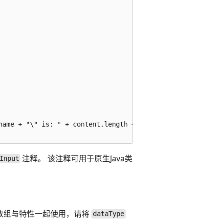
name + "\" is: " + content.length + " bytes");

注释。 该注释可用于原生Java类
Input
节数组与特性一起使用，请将
dataType