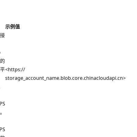
：
示例值
接
b
的
平
<https://
storage_account_name.blob.core.chinacloudapi.cn>
I，
PS
。
PS