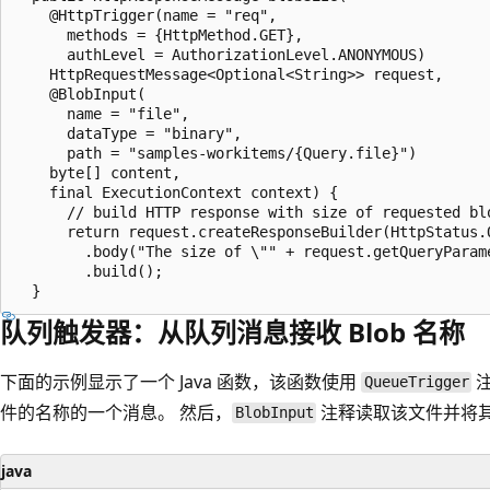
    @HttpTrigger(name = "req", 

      methods = {HttpMethod.GET}, 

      authLevel = AuthorizationLevel.ANONYMOUS) 

    HttpRequestMessage<Optional<String>> request,

    @BlobInput(

      name = "file", 

      dataType = "binary", 

      path = "samples-workitems/{Query.file}") 

    byte[] content,

    final ExecutionContext context) {

      // build HTTP response with size of requested blo
      return request.createResponseBuilder(HttpStatus.O
        .body("The size of \"" + request.getQueryParam
        .build();

队列触发器：从队列消息接收 Blob 名称
下面的示例显示了一个 Java 函数，该函数使用
注
QueueTrigger
件的名称的一个消息。 然后，
注释读取该文件并将
BlobInput
java