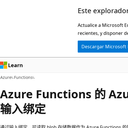
Ir
Este explorador
al
contenido
Actualice a Microsoft E
principal
recientes, y disponer d
Descargar Microsoft
Learn
Azure
Functions
Azure Functions 的 Az
输入绑定
通过输入绑定，可读取 blob 存储数据作为 Azure Functions 