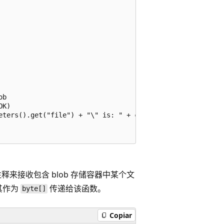
b

K)

eters().get("file") + "\" is: " + content.length + " byte
释来接收包含 blob 存储容器中某个文
其作为
传递给该函数。
byte[]
Copiar