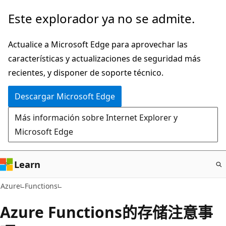
Ir
Este explorador ya no se admite.
al
contenido
Actualice a Microsoft Edge para aprovechar las
principal
características y actualizaciones de seguridad más
recientes, y disponer de soporte técnico.
Descargar Microsoft Edge
Más información sobre Internet Explorer y
Microsoft Edge
Learn
Azure
Functions
Azure Functions的存储注意事