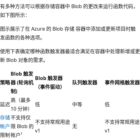
有多种方法可以根据存储容器中 Blob 的更改来运行函数代码，
如下图所示：
图示展示了在 Azure 的 Blob 存储 容器中添加或更新项目时触
发函数的各种选项。
使用下表确定哪种函数触发器最适合满足在容器中处理新增或更
新 Blob 对象的需求。
Blob 触发
Blob 触发器
策略
器 (轮询机
队列触发器
事件网格触发器
（事件驱动）
制)
高（最多
延迟
低
中等
低
10 分钟）
存储
不支持仅
不支持常规用途
不支持常规用途
帐户
限 Blob 的
无
v1
v1
限制
帐户¹