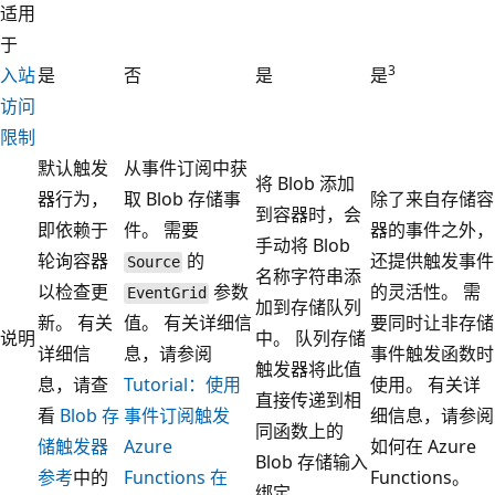
适用
于
3
入站
是
否
是
是
访问
限制
默认触发
从事件订阅中获
将 Blob 添加
器行为，
取 Blob 存储事
除了来自存储容
到容器时，会
即依赖于
件。 需要
器的事件之外，
手动将 Blob
轮询容器
的
还提供触发事件
Source
名称字符串添
以检查更
参数
的灵活性。 需
EventGrid
加到存储队列
新。 有关
值。 有关详细信
要同时让非存储
说明
中。 队列存储
详细信
息，请参阅
事件触发函数时
触发器将此值
息，请查
Tutorial：使用
使用。 有关详
直接传递到相
看
Blob 存
事件订阅触发
细信息，请参阅
同函数上的
储触发器
Azure
如何在 Azure
Blob 存储输入
参考
中的
Functions 在
Functions
。
绑定。