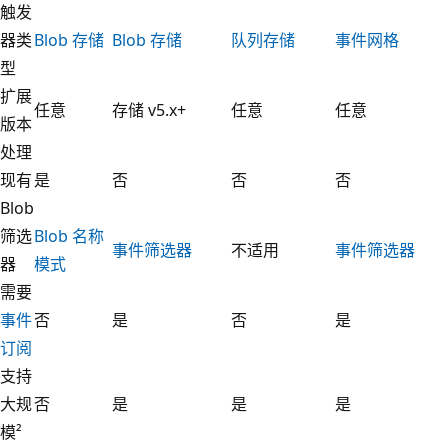
触发
器类
Blob 存储
Blob 存储
队列存储
事件网格
型
扩展
任意
存储 v5.x+
任意
任意
版本
处理
现有
是
否
否
否
Blob
筛选
Blob 名称
事件筛选器
不适用
事件筛选器
器
模式
需要
事件
否
是
否
是
订阅
支持
大规
否
是
是
是
模²