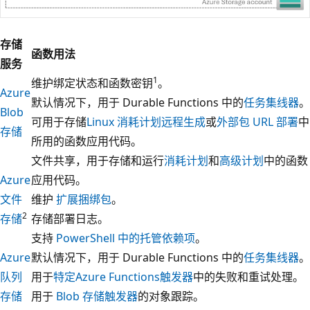
存储
函数用法
服务
1
维护绑定状态和函数密钥
。
Azure
默认情况下，用于 Durable Functions 中的
任务集线器
。
Blob
可用于存储
Linux 消耗计划远程生成
或
外部包 URL 部署
中
存储
所用的函数应用代码。
文件共享，用于存储和运行
消耗计划
和
高级计划
中的函数
Azure
应用代码。
文件
维护
扩展捆绑包
。
2
存储
存储部署日志。
支持
PowerShell 中的托管依赖项
。
Azure
默认情况下，用于 Durable Functions 中的
任务集线器
。
队列
用于
特定Azure Functions触发器
中的失败和重试处理。
存储
用于
Blob 存储触发器
的对象跟踪。