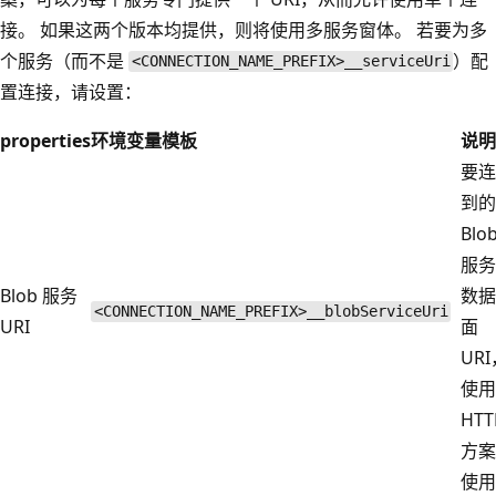
接。 如果这两个版本均提供，则将使用多服务窗体。 若要为多
个服务（而不是
）配
<CONNECTION_NAME_PREFIX>__serviceUri
置连接，请设置：
properties
环境变量模板
说明
要连
到的
Blo
服务
Blob 服务
数据
<CONNECTION_NAME_PREFIX>__blobServiceUri
URI
面
UR
使用
HTT
方案
使用