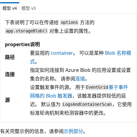
模型 v4
模型 v3
下表说明了可以在传递给
方法的
options
对象上设置的属性。
app.storageBlob()
properties
说明
要监视的
container
。 可以是某种
Blob 名称模
路径
式
。
指定如何连接到 Azure Blob 的应用设置或设置
连接
集合的名称。 请参阅
连接
。
设置触发事件的源。 用于
基于事件
EventGrid
网格的 Blob 触发器
，该触发器提供较低的延
源
迟。 默认值为
，它使用
LogsAndContainerScan
标准轮询机制来检测容器中的更改。
有关完整示例的信息，请参阅
示例部分
。