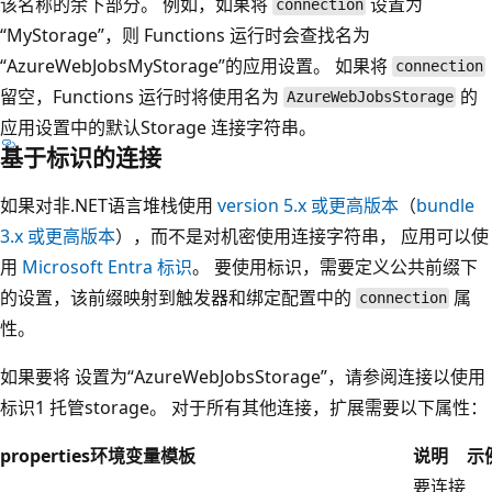
该名称的余下部分。 例如，如果将
设置为
connection
“MyStorage”，则 Functions 运行时会查找名为
“AzureWebJobsMyStorage”的应用设置。 如果将
connection
留空，Functions 运行时将使用名为
的
AzureWebJobsStorage
应用设置中的默认Storage 连接字符串。
基于标识的连接
如果对非.NET语言堆栈使用
version 5.x 或更高版本
（
bundle
3.x 或更高版本
），而不是对机密使用连接字符串， 应用可以使
用
Microsoft Entra 标识
。 要使用标识，需要定义公共前缀下
的设置，该前缀映射到触发器和绑定配置中的
属
connection
性。
如果要将
设置为“AzureWebJobsStorage”，请参阅
连接以使用
标识1 托管storage。 对于所有其他连接，扩展需要以下属性：
properties
环境变量模板
说明
示
要连接