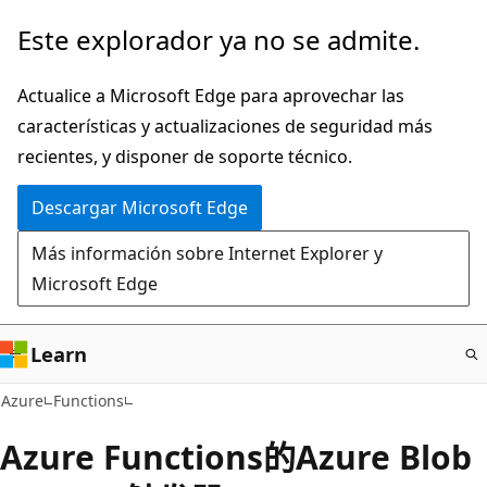
Ir
Este explorador ya no se admite.
al
contenido
Actualice a Microsoft Edge para aprovechar las
principal
características y actualizaciones de seguridad más
recientes, y disponer de soporte técnico.
Descargar Microsoft Edge
Más información sobre Internet Explorer y
Microsoft Edge
Learn
Azure
Functions
Azure Functions的Azure Blob