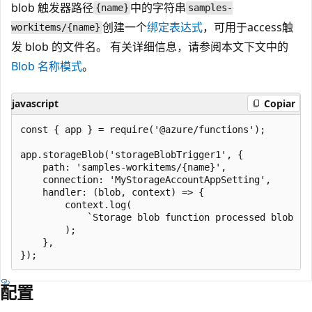
blob 触发器路径
中的字符串
{name}
samples-
创建一个
绑定表达式
，可用于access触
workitems/{name}
发 blob 的文件名。 有关详细信息，请参阅本文下文中的
Blob 名称模式
。
javascript
Copiar
const { app } = require('@azure/functions');

app.storageBlob('storageBlobTrigger1', {

    path: 'samples-workitems/{name}',

    connection: 'MyStorageAccountAppSetting',

    handler: (blob, context) => {

        context.log(

            `Storage blob function processed blob "$
        );

    },

配置