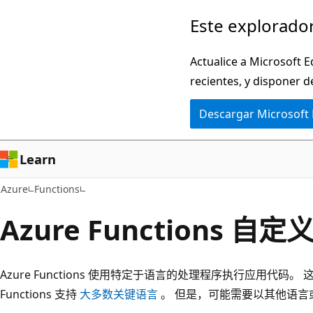
Ir
Este explorador
al
contenido
Actualice a Microsoft E
principal
recientes, y disponer d
Descargar Microsoft
Learn
Azure
Functions
Azure Functions 
Azure Functions 使用特定于语言的处理程序执行应用代
Functions 支持
大多数关键语言
。 但是，可能需要以其他语言