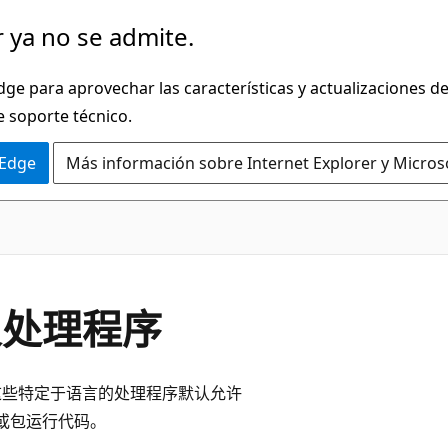
 ya no se admite.
dge para aprovechar las características y actualizaciones 
e soporte técnico.
 Edge
Más información sobre Internet Explorer y Micros
自定义处理程序
码。 这些特定于语言的处理程序默认允许
或包运行代码。