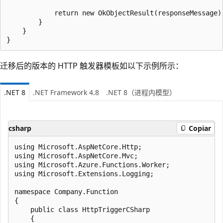
            return new OkObjectResult(responseMessage);
        }

    }

迁移后的版本的 HTTP 触发器模板如以下示例所示：
.NET 8
.NET Framework 4.8
.NET 8（进程内模型）
csharp
Copiar
using Microsoft.AspNetCore.Http;

using Microsoft.AspNetCore.Mvc;

using Microsoft.Azure.Functions.Worker;

using Microsoft.Extensions.Logging;

namespace Company.Function

{

    public class HttpTriggerCSharp

    {
