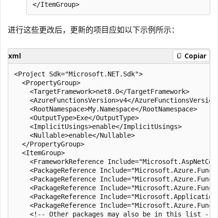
进行这些更改后，更新的项目应如以下示例所示：
xml
Copiar
<Project Sdk="Microsoft.NET.Sdk">

  <PropertyGroup>

    <TargetFramework>net8.0</TargetFramework>

    <AzureFunctionsVersion>v4</AzureFunctionsVersion>
    <RootNamespace>My.Namespace</RootNamespace>

    <OutputType>Exe</OutputType>

    <ImplicitUsings>enable</ImplicitUsings>

    <Nullable>enable</Nullable>

  </PropertyGroup>

  <ItemGroup>

    <FrameworkReference Include="Microsoft.AspNetCore
    <PackageReference Include="Microsoft.Azure.Funct
    <PackageReference Include="Microsoft.Azure.Funct
    <PackageReference Include="Microsoft.Azure.Funct
    <PackageReference Include="Microsoft.Application
    <PackageReference Include="Microsoft.Azure.Funct
    <!-- Other packages may also be in this list -->
