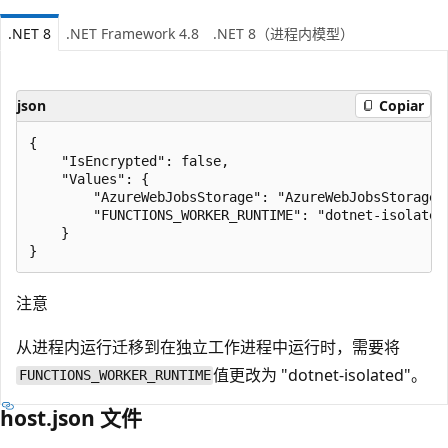
.NET 8
.NET Framework 4.8
.NET 8（进程内模型）
json
Copiar
{

    "IsEncrypted": false,

    "Values": {

        "AzureWebJobsStorage": "AzureWebJobsStorageCo
        "FUNCTIONS_WORKER_RUNTIME": "dotnet-isolated"
    }

注意
从进程内运行迁移到在独立工作进程中运行时，需要将
值更改为 "dotnet-isolated"。
FUNCTIONS_WORKER_RUNTIME
host.json 文件