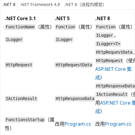
.NET 8
.NET Framework 4.8
.NET 8（进程内模型）
.NET Core 3.1
.NET 5
.NET 8
（属性）
（属性）
（属性
FunctionName
Function
Function
，
ILogger
ILogger
ILogger
ILogger<T>
,
HttpRequestData
（使
HttpRequest
HttpRequest
HttpRequestData
ASP.NET Core 集
成
）
HttpResponseData
（
IActionResult
IActionResult
HttpResponseData
用
ASP.NET Core 
成
）
（属
FunctionsStartup
改用
Program.cs
改用
Program.cs
性）