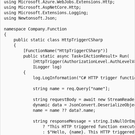
using Microsoft.Azure.WebJobs.Extensions.Http;

using Microsoft.AspNetCore.Http;

using Microsoft.Extensions.Logging;

using Newtonsoft.Json;

namespace Company.Function

{

    public static class HttpTriggerCSharp

    {

        [FunctionName("HttpTriggerCSharp")]

        public static async Task<IActionResult> Run(

            [HttpTrigger(AuthorizationLevel.AuthLevelV
            ILogger log)

        {

            log.LogInformation("C# HTTP trigger functio
            string name = req.Query["name"];

            string requestBody = await new StreamReader
            dynamic data = JsonConvert.DeserializeObjec
            name = name ?? data?.name;

            string responseMessage = string.IsNullOrEmp
                ? "This HTTP triggered function execut
                : $"Hello, {name}. This HTTP triggered