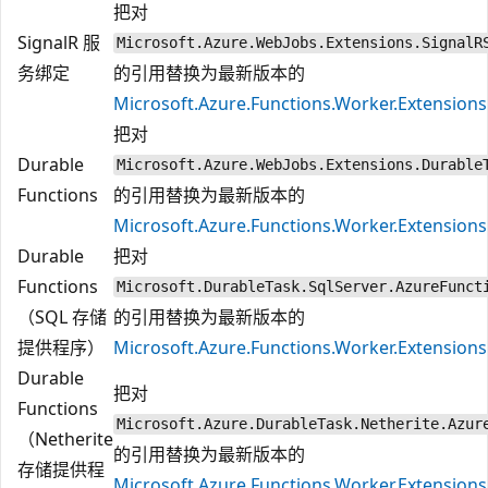
把对
SignalR 服
Microsoft.Azure.WebJobs.Extensions.SignalR
务绑定
的引用替换为最新版本的
Microsoft.Azure.Functions.Worker.Extensions
把对
Durable
Microsoft.Azure.WebJobs.Extensions.Durable
Functions
的引用替换为最新版本的
Microsoft.Azure.Functions.Worker.Extension
Durable
把对
Functions
Microsoft.DurableTask.SqlServer.AzureFunct
（SQL 存储
的引用替换为最新版本的
提供程序）
Microsoft.Azure.Functions.Worker.Extensions
Durable
把对
Functions
Microsoft.Azure.DurableTask.Netherite.Azur
（Netherite
的引用替换为最新版本的
存储提供程
Microsoft.Azure.Functions.Worker.Extensions