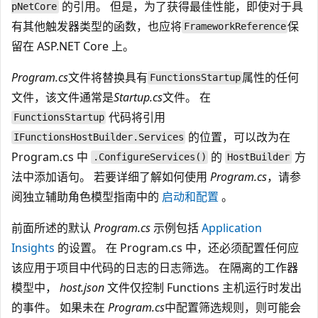
的引用。 但是，为了获得最佳性能，即使对于具
pNetCore
有其他触发器类型的函数，也应将
保
FrameworkReference
留在 ASP.NET Core 上。
Program.cs
文件将替换具有
属性的任何
FunctionsStartup
文件，该文件通常是
Startup.cs
文件。 在
代码将引用
FunctionsStartup
的位置，可以改为在
IFunctionsHostBuilder.Services
Program.cs 中
的
方
.ConfigureServices()
HostBuilder
法中添加语句
。 若要详细了解如何使用
Program.cs
，请参
阅独立辅助角色模型指南中的
启动和配置
。
前面所述的默认
Program.cs
示例包括
Application
Insights
的设置。 在 Program.cs 中，还必须配置任何应
该应用于项目中代码的日志的日志筛选
。 在隔离的工作器
模型中，
host.json
文件仅控制 Functions 主机运行时发出
的事件。 如果未在
Program.cs
中配置筛选规则，则可能会