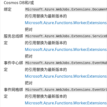
Cosmos DB
和/或
绑定
Microsoft.Azure.WebJobs.Extensions.Documen
的引用替换为最新版本的
Microsoft.Azure.Functions.Worker.Extensio
把对
服务总线绑
Microsoft.Azure.WebJobs.Extensions.Service
定
的引用替换为最新版本的
Microsoft.Azure.Functions.Worker.Extensions
把对
事件中心绑
Microsoft.Azure.WebJobs.Extensions.EventHu
定
的引用替换为最新版本的
Microsoft.Azure.Functions.Worker.Extension
把对
事件网格绑
Microsoft.Azure.WebJobs.Extensions.EventGr
定
的引用替换为最新版本的
Microsoft.Azure.Functions.Worker.Extensions