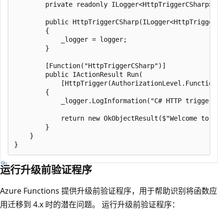
        private readonly ILogger<HttpTriggerCSharp> _
        public HttpTriggerCSharp(ILogger<HttpTriggerC
        {

            _logger = logger;

        }

        [Function("HttpTriggerCSharp")]

        public IActionResult Run(

            [HttpTrigger(AuthorizationLevel.Function,
        {

            _logger.LogInformation("C# HTTP trigger 
            return new OkObjectResult($"Welcome to A
        }

    }

运行升级前验证程序
Azure Functions 提供升级前验证程序，用于帮助识别将函数应
用迁移到 4.x 时的潜在问题。 运行升级前验证程序：