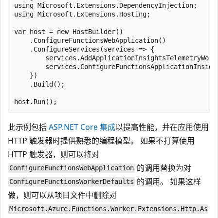
using Microsoft.Extensions.DependencyInjection;

using Microsoft.Extensions.Hosting;

var host = new HostBuilder()

    .ConfigureFunctionsWebApplication()

    .ConfigureServices(services => {

        services.AddApplicationInsightsTelemetryWorke
        services.ConfigureFunctionsApplicationInsight
    })

    .Build();

此示例包括
ASP.NET Core 集成
以提高性能，并在应用使用
HTTP 触发器时提供熟悉的编程模型。 如果不打算使用
HTTP 触发器，则可以将对
的调用替换为对
ConfigureFunctionsWebApplication
的调用。 如果这样
ConfigureFunctionsWorkerDefaults
做，则可以从项目文件中删除对
Microsoft.Azure.Functions.Worker.Extensions.Http.As