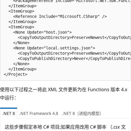
    <PackageReference Include="Microsoft.NET.Sdk.Functi
  </ItemGroup>

  <ItemGroup>

    <Reference Include="Microsoft.CSharp" />

  </ItemGroup>

  <ItemGroup>

    <None Update="host.json">

      <CopyToOutputDirectory>PreserveNewest</CopyToOutp
    </None>

    <None Update="local.settings.json">

      <CopyToOutputDirectory>PreserveNewest</CopyToOutp
      <CopyToPublishDirectory>Never</CopyToPublishDirec
    </None>

  </ItemGroup>

使用以下过程之一将此 XML 文件更新为在 Functions 版本 4.x
中运行：
.NET 8
.NET Framework 4.8
.NET 8（进程内模型）
这些步骤假定本地 C# 项目;如果应用改用 C# 脚本 （
.csx
文