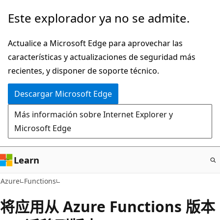
Ir
Este explorador ya no se admite.
al
contenido
Actualice a Microsoft Edge para aprovechar las
principal
características y actualizaciones de seguridad más
recientes, y disponer de soporte técnico.
Descargar Microsoft Edge
Más información sobre Internet Explorer y
Microsoft Edge
Learn
Azure
Functions
将应用从 Azure Functions 版本