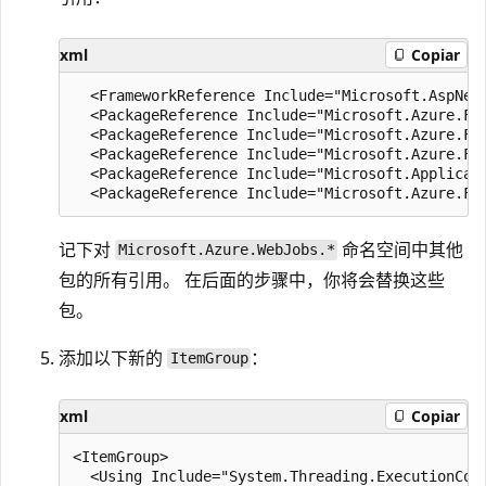
xml
Copiar
  <FrameworkReference Include="Microsoft.AspNetC
  <PackageReference Include="Microsoft.Azure.Fun
  <PackageReference Include="Microsoft.Azure.Fun
  <PackageReference Include="Microsoft.Azure.Fun
  <PackageReference Include="Microsoft.Applicati
记下对
命名空间中其他
Microsoft.Azure.WebJobs.*
包的所有引用。 在后面的步骤中，你将会替换这些
包。
添加以下新的
：
ItemGroup
xml
Copiar
<ItemGroup>

  <Using Include="System.Threading.ExecutionCont