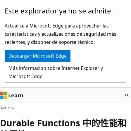
Ir
Este explorador ya no se admite.
al
contenido
Actualice a Microsoft Edge para aprovechar las
principal
características y actualizaciones de seguridad más
recientes, y disponer de soporte técnico.
Descargar Microsoft Edge
Más información sobre Internet Explorer y
Microsoft Edge
Learn
Azure
Durable Functions 中的性能和