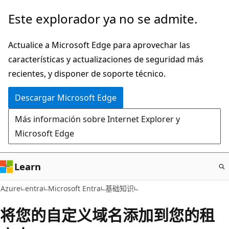
Ir
Este explorador ya no se admite.
al
contenido
Actualice a Microsoft Edge para aprovechar las
principal
características y actualizaciones de seguridad más
recientes, y disponer de soporte técnico.
Descargar Microsoft Edge
Más información sobre Internet Explorer y
Microsoft Edge
Learn
Azure
entra
Microsoft Entra
基础知识
将您的自定义域名添加到您的租