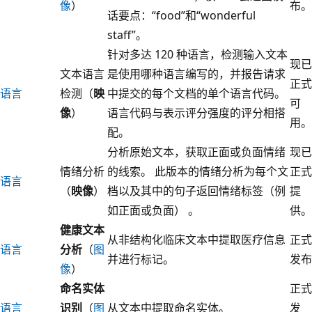
像
）
布。
话要点：“food”和“wonderful
staff”。
针对多达 120 种语言，检测输入文本
现已
文本语言
是使用哪种语言编写的，并报告请求
正式
语言
检测（
映
中提交的每个文档的单个语言代码。
可
像
）
语言代码与表示评分强度的评分相搭
用。
配。
分析原始文本，获取正面或负面情绪
现已
情绪分析
的线索。 此版本的情绪分析为每个文
正式
语言
（
映像
）
档以及其中的句子返回情绪标签（例
提
如正面或负面） 。
供。
健康文本
从非结构化临床文本中提取医疗信息
正式
语言
分析
（
图
并进行标记。
发布
像
）
命名实体
正式
语言
识别
（
图
从文本中提取命名实体。
发