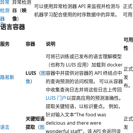
异常
异常检测
可以使用异常检测器 API 来监视并检测与
正式
检测
器（
映
机器学习配合使用的时序数据中的异常。
可用
器
像
）
语言容器
可用
服务
容器
说明
性
可将已训练或已发布的语言理解模型
（也称为 LUIS 应用）加载到 docker
正式
LUIS
（
图
容器中并提供对容器的 API 终结点中
路易斯
发
像
）
的查询预测的访问权限。 可以从容器
布。
中收集查询日志并将这些日志上传回
LUIS 门户
以提高应用的预测准确性。
提取关键短语，以标识要点。 例如，
针对输入文本“The food was
关键短语
正式
delicious and there were
语言
提取
（
图
发
wonderful staff”，该 API 会返回谈