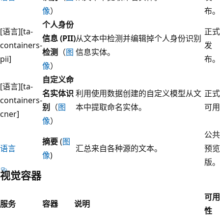
像
）
布。
个人身份
[语言][ta-
正式
信息 (PII)
从文本中检测并编辑掉个人身份识别
containers-
发
检测
（
图
信息实体。
pii]
布。
像
）
自定义命
[语言][ta-
名实体识
利用使用数据创建的自定义模型从文
正式
containers-
别
（
图
本中提取命名实体。
可用
cner]
像
）
公共
摘要
(
图
语言
汇总来自各种源的文本。
预览
像
)
版。
视觉容器
可用
服务
容器
说明
性