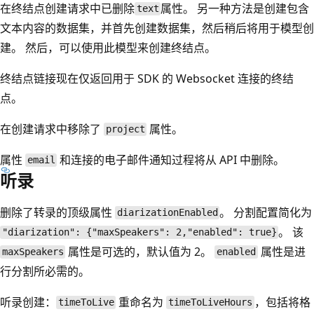
在终结点创建请求中已删除
属性。 另一种方法是创建包含
text
文本内容的数据集，并首先创建数据集，然后稍后将用于模型创
建。 然后，可以使用此模型来创建终结点。
终结点链接现在仅返回用于 SDK 的 Websocket 连接的终结
点。
在创建请求中移除了
属性。
project
属性
和连接的电子邮件通知过程将从 API 中删除。
email
听录
删除了转录的顶级属性
。 分割配置简化为
diarizationEnabled
。 该
"diarization": {"maxSpeakers": 2,"enabled": true}
属性是可选的，默认值为 2。
属性是进
maxSpeakers
enabled
行分割所必需的。
听录创建：
重命名为
，包括将格
timeToLive
timeToLiveHours