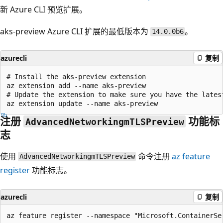
新 Azure CLI 预览扩展。
aks-preview Azure CLI 扩展的最低版本为
。
14.0.0b6
azurecli
复制
# Install the aks-preview extension

az extension add --name aks-preview

# Update the extension to make sure you have the latest
注册
功能标
AdvancedNetworkingmTLSPreview
志
使用
命令注册
az feature
AdvancedNetworkingmTLSPreview
register
功能标志。
azurecli
复制