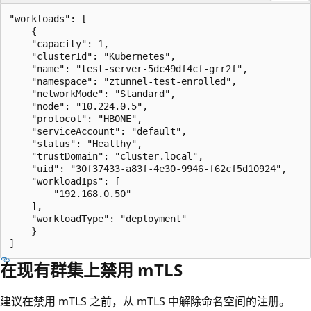
"workloads": [

    {

    "capacity": 1,

    "clusterId": "Kubernetes",

    "name": "test-server-5dc49df4cf-grr2f",

    "namespace": "ztunnel-test-enrolled",

    "networkMode": "Standard",

    "node": "10.224.0.5",

    "protocol": "HBONE",

    "serviceAccount": "default",

    "status": "Healthy",

    "trustDomain": "cluster.local",

    "uid": "30f37433-a83f-4e30-9946-f62cf5d10924",

    "workloadIps": [

        "192.168.0.50"

    ],

    "workloadType": "deployment"

    }

在现有群集上禁用 mTLS
建议在禁用 mTLS 之前，从 mTLS 中解除命名空间的注册。