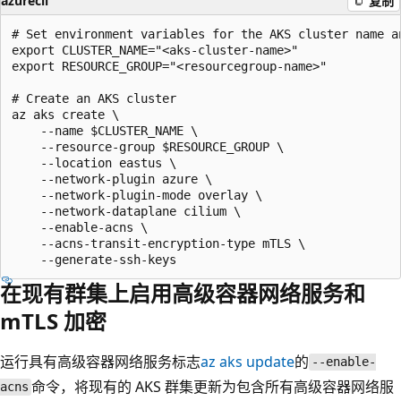
azurecli
复制
# Set environment variables for the AKS cluster name a
export CLUSTER_NAME="<aks-cluster-name>"

export RESOURCE_GROUP="<resourcegroup-name>"

# Create an AKS cluster

az aks create \

    --name $CLUSTER_NAME \

    --resource-group $RESOURCE_GROUP \

    --location eastus \

    --network-plugin azure \

    --network-plugin-mode overlay \

    --network-dataplane cilium \

    --enable-acns \

    --acns-transit-encryption-type mTLS \

在现有群集上启用高级容器网络服务和
mTLS 加密
运行具有高级容器网络服务标志
az aks update
的
--enable-
命令，将现有的 AKS 群集更新为包含所有高级容器网络服
acns